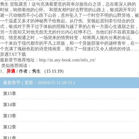
隽生 贺取露意！这句充满着爱意的荷阜尔族告白之语，总在夜深人静的
时候，响彻着他的心怀。 和朋友相约好去野营的山路上，银戎因开车闪
避一只动物而不小心跌下山谷，意外坠入了一个时空不明的山野异地，被
一个温柔又多才的神秘男子给救起。从疗伤、安顿起居到牵引结合的仪
式，银戎对于男子过于体贴的照顾与越了界的占有一方面心生逃脱之欲，
另一方面却又对他无怨无尤的付出内心狂悸不已。当他们好不容易克服心
结、情意相通之时，一场突来的情势转变，却将两人推向分离的命运。
一个来自于现代都市的平凡上班族，和一个异族部落中的谜样青年，在一
个充满了瑰丽色彩的诗意情画里，谱出了一段迷幻又令人感伤的传说……
异遇TXT下载
最新章节推荐地址：http://m.any-book.com/info_rrt/
类似推荐阅读：
1、
异遇
/ 作者：隽生 （15 11:19）
最新章节 ( 更新：2026/6/15 11:20:15 )
第15章
第14章
第13章
第12章
第11章