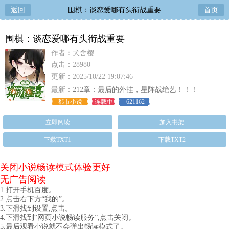
返回
围棋：谈恋爱哪有头衔战重要
首页
围棋：谈恋爱哪有头衔战重要
作者：犬舍樱
点击：28980
更新：2025/10/22 19:07:46
最新：
212章：最后的外挂，星阵战绝艺！！！
都市小说
连载中
621162
立即阅读
加入书架
下载TXT1
下载TXT2
关闭小说畅读模式体验更好
无广告阅读
1.打开手机百度。
2.点击右下方“我的”。
3.下滑找到设置,点击。
4.下滑找到“网页小说畅读服务”,点击关闭。
5.最后观看小说就不会弹出畅读模式了。