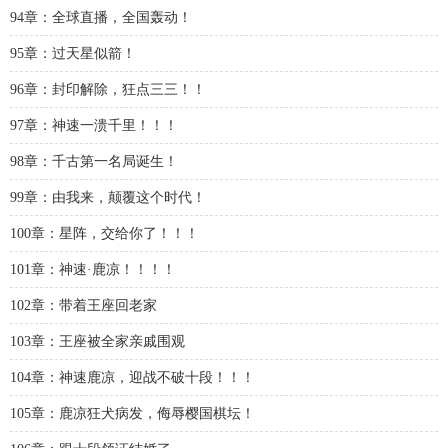
94章：全球直播，全国轰动！
95章：过天星似箭！
96章：封印解除，狂点三三！！
97章：神速一溃千里！！！
98章：千古第一名局诞生！
99章：由我来，颠覆这个时代！
100章：星阵，交给你了！！！
101章：神速·鹿凉！！！！
102章：带着王座回老家
103章：王座被全家亲戚围观
104章：神速鹿凉，迎战不破十段！！！
105章：鹿凉狂犬病发，侮辱樱国棋坛！