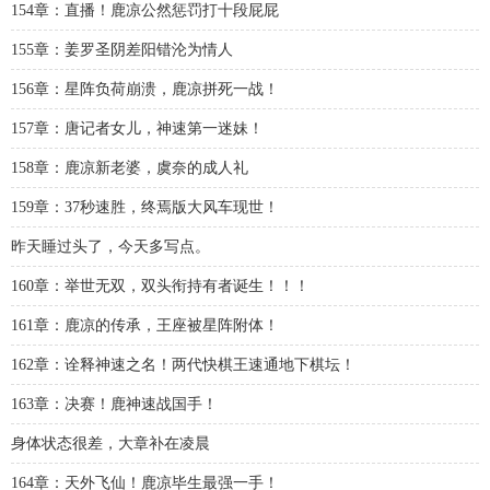
154章：直播！鹿凉公然惩罚打十段屁屁
155章：姜罗圣阴差阳错沦为情人
156章：星阵负荷崩溃，鹿凉拼死一战！
157章：唐记者女儿，神速第一迷妹！
158章：鹿凉新老婆，虞奈的成人礼
159章：37秒速胜，终焉版大风车现世！
昨天睡过头了，今天多写点。
160章：举世无双，双头衔持有者诞生！！！
161章：鹿凉的传承，王座被星阵附体！
162章：诠释神速之名！两代快棋王速通地下棋坛！
163章：决赛！鹿神速战国手！
身体状态很差，大章补在凌晨
164章：天外飞仙！鹿凉毕生最强一手！