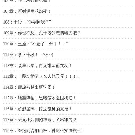
106章：跟十段领证结婚了
107章：新婚洞房花烛夜！
108：十段：“你要睡我？”
109章：你也不想，跟十段的恋情曝光吧？
110章：王座：“不爱了，分手！！”
111章：拿下十段！（7500）
112章：众星云集，再见绯闻前女友！
113章：十段结婚了？名人战天元！！！！
114章：鹿凉被踢出研讨团！
115章：绝望降临，黑暗笼罩夏国棋坛！
116章：超越星阵，惊泣鬼神的支招！
117章：天元小姐拥抱神速，又出绯闻？
118章：夺冠阿含桐山杯，神速坐实快棋王！