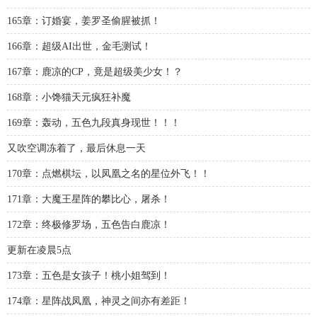
165章：订婚宴，姜罗圣偷腥被抓！
166章：超级AI出世，金毛测试！
167章：鹿凉的CP，竟是超级美少女！？
168章：小馋猫天元疯狂补魔
169章：轰动，五色九段真身现世！！！
又吹空调冻着了，最后休息一天
170章：点燃棋坛，以凤凰之名的星位外飞！！
171章：大魔王星阵的攀比心，屠杀！
172章：终极修罗场，五色告白鹿凉！
更新在凌晨5点
173章：五色是女孩子！桃小姐驾到！
174章：星阵战凤凰，神灵之间亦有差距！