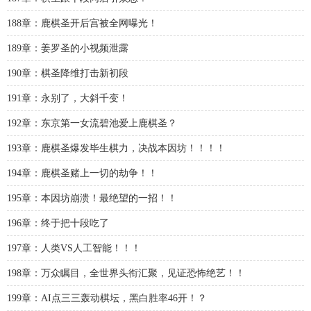
188章：鹿棋圣开后宫被全网曝光！
189章：姜罗圣的小视频泄露
190章：棋圣降维打击新初段
191章：永别了，大斜千变！
192章：东京第一女流碧池爱上鹿棋圣？
193章：鹿棋圣爆发毕生棋力，决战本因坊！！！！
194章：鹿棋圣赌上一切的劫争！！
195章：本因坊崩溃！最绝望的一招！！
196章：终于把十段吃了
197章：人类VS人工智能！！！
198章：万众瞩目，全世界头衔汇聚，见证恐怖绝艺！！
199章：AI点三三轰动棋坛，黑白胜率46开！？