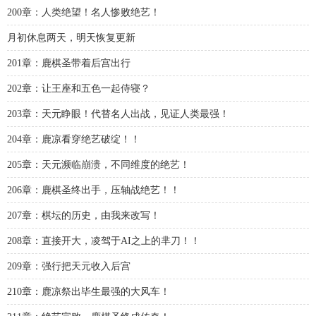
200章：人类绝望！名人惨败绝艺！
月初休息两天，明天恢复更新
201章：鹿棋圣带着后宫出行
202章：让王座和五色一起侍寝？
203章：天元睁眼！代替名人出战，见证人类最强！
204章：鹿凉看穿绝艺破绽！！
205章：天元濒临崩溃，不同维度的绝艺！
206章：鹿棋圣终出手，压轴战绝艺！！
207章：棋坛的历史，由我来改写！
208章：直接开大，凌驾于AI之上的芈刀！！
209章：强行把天元收入后宫
210章：鹿凉祭出毕生最强的大风车！