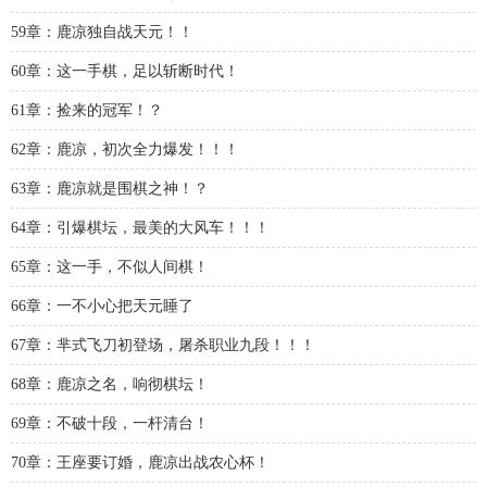
59章：鹿凉独自战天元！！
60章：这一手棋，足以斩断时代！
61章：捡来的冠军！？
62章：鹿凉，初次全力爆发！！！
63章：鹿凉就是围棋之神！？
64章：引爆棋坛，最美的大风车！！！
65章：这一手，不似人间棋！
66章：一不小心把天元睡了
67章：芈式飞刀初登场，屠杀职业九段！！！
68章：鹿凉之名，响彻棋坛！
69章：不破十段，一杆清台！
70章：王座要订婚，鹿凉出战农心杯！