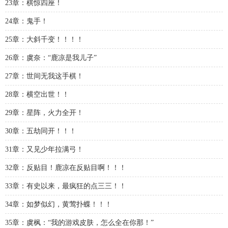
23章：棋惊四座！
24章：鬼手！
25章：大斜千变！！！！
26章：虞奈：“鹿凉是我儿子”
27章：世间无我这手棋！
28章：横空出世！！
29章：星阵，火力全开！
30章：五劫同开！！！
31章：又见少年拉满弓！
32章：反贴目！鹿凉在反贴目啊！！！
33章：有史以来，最疯狂的点三三！！
34章：如梦似幻，黄莺扑蝶！！！
35章：虞枫：“我的游戏皮肤，怎么全在你那！”