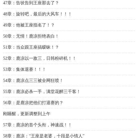
47章：告状告到王座那去了？
48章：旋转吧，最后的大风车！！！
49章：他被王座指名了！？
50章：无情！鹿凉拒绝表白！
51章：当众跟王座搞暧昧！？
52章：鹿凉以一敌三，日韩粉碎机！！
53章：集体退赛！！！
54章：鹿凉点三三被全网狂喷！
55章：鹿凉必杀一手，满堂花醉三千客！
56章：是鹿凉把他们打退赛的？
刚睡醒，更新调整到上午
57章：鹿凉的首个头衔，神速战！！
58章：鹿凉：“王座是老婆，十段是小情人”