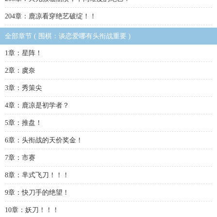
204章：鹿凉看穿绝艺破绽！！
全部章节 ( 围棋：谈恋爱哪有头衔战重要 )
1章：星阵！
2章：虞奈
3章：秀策尖
4章：鹿凉是初学者？
5章：推盘！
6章：头衔战的天价奖金！
7章：市赛
8章：芈式飞刀！！！
9章：快刀手的绝望！
10章：妖刀！！！