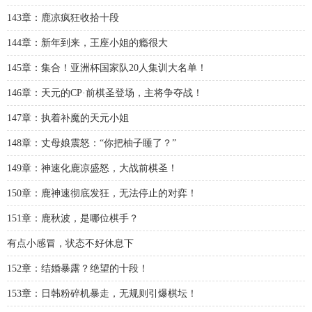
143章：鹿凉疯狂收拾十段
144章：新年到来，王座小姐的瘾很大
145章：集合！亚洲杯国家队20人集训大名单！
146章：天元的CP·前棋圣登场，主将争夺战！
147章：执着补魔的天元小姐
148章：丈母娘震怒：“你把柚子睡了？”
149章：神速化鹿凉盛怒，大战前棋圣！
150章：鹿神速彻底发狂，无法停止的对弈！
151章：鹿秋波，是哪位棋手？
有点小感冒，状态不好休息下
152章：结婚暴露？绝望的十段！
153章：日韩粉碎机暴走，无规则引爆棋坛！