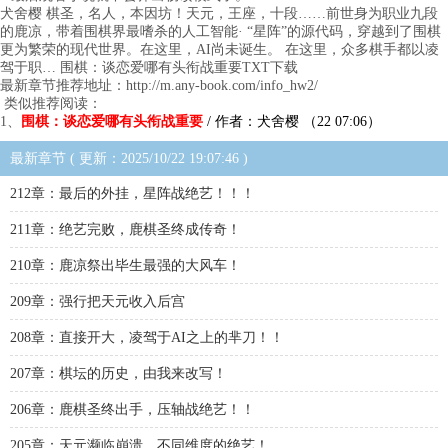
犬舍樱 棋圣，名人，本因坊！天元，王座，十段……前世身为职业九段
的鹿凉，带着围棋界最嗜杀的人工智能· “星阵”的源代码，穿越到了围棋
更为繁荣的现代世界。在这里，AI尚未诞生。 在这里，众多棋手都以凌
驾于职… 围棋：谈恋爱哪有头衔战重要TXT下载
最新章节推荐地址：http://m.any-book.com/info_hw2/
类似推荐阅读：
1、
围棋：谈恋爱哪有头衔战重要
/ 作者：犬舍樱 （22 07:06）
最新章节 ( 更新：2025/10/22 19:07:46 )
212章：最后的外挂，星阵战绝艺！！！
211章：绝艺完败，鹿棋圣终成传奇！
210章：鹿凉祭出毕生最强的大风车！
209章：强行把天元收入后宫
208章：直接开大，凌驾于AI之上的芈刀！！
207章：棋坛的历史，由我来改写！
206章：鹿棋圣终出手，压轴战绝艺！！
205章：天元濒临崩溃，不同维度的绝艺！