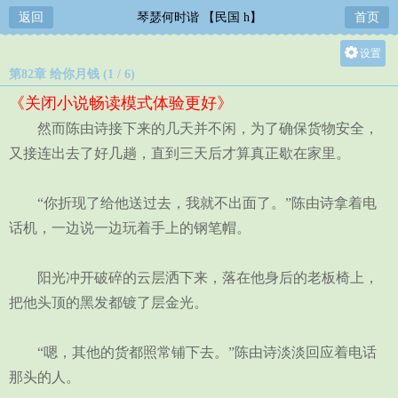
返回
琴瑟何时谐 【民国 h】
首页
设置
第82章 给你月钱 (1 / 6)
关灯
《关闭小说畅读模式体验更好》
大
然而陈由诗接下来的几天并不闲，为了确保货物安全，
中
又接连出去了好几趟，直到三天后才算真正歇在家里。
小
“你折现了给他送过去，我就不出面了。”陈由诗拿着电
话机，一边说一边玩着手上的钢笔帽。
阳光冲开破碎的云层洒下来，落在他身后的老板椅上，
把他头顶的黑发都镀了层金光。
“嗯，其他的货都照常铺下去。”陈由诗淡淡回应着电话
那头的人。