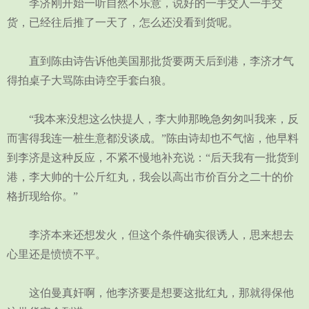
李济刚开始一听自然不乐意，说好的一手交人一手交
货，已经往后推了一天了，怎么还没看到货呢。
直到陈由诗告诉他美国那批货要两天后到港，李济才气
得拍桌子大骂陈由诗空手套白狼。
“我本来没想这么快提人，李大帅那晚急匆匆叫我来，反
而害得我连一桩生意都没谈成。”陈由诗却也不气恼，他早料
到李济是这种反应，不紧不慢地补充说：“后天我有一批货到
港，李大帅的十公斤红丸，我会以高出市价百分之二十的价
格折现给你。”
李济本来还想发火，但这个条件确实很诱人，思来想去
心里还是愤愤不平。
这伯曼真奸啊，他李济要是想要这批红丸，那就得保他