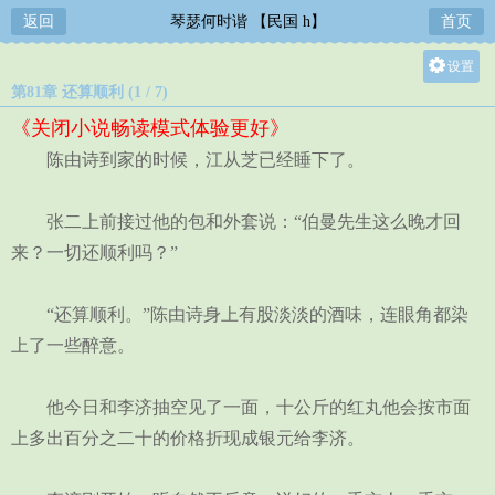
返回
琴瑟何时谐 【民国 h】
首页
设置
第81章 还算顺利 (1 / 7)
关灯
《关闭小说畅读模式体验更好》
大
陈由诗到家的时候，江从芝已经睡下了。
中
小
张二上前接过他的包和外套说：“伯曼先生这么晚才回
来？一切还顺利吗？”
“还算顺利。”陈由诗身上有股淡淡的酒味，连眼角都染
上了一些醉意。
他今日和李济抽空见了一面，十公斤的红丸他会按市面
上多出百分之二十的价格折现成银元给李济。