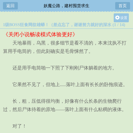
返回
妖魔公路，建村囤货求生
首页
设置
1级BOSS狂食网纹雄蟒！（差点忘了，谢谢努力就好的深水 (1 / 14)
关灯
《关闭小说畅读模式体验更好》
大
天地暴雨，乌黑，很多细节是看不清的，本来沈执不打
中
算用手电筒的，但此刻确实是毛骨悚然了。
小
还是用手电筒啪一下照了下刚刚尸体躺着的地方。
它果然不见了，但地上.....落叶上面有长长的卧拖痕迹。
长，粗，压低得很均衡，好像有什么长条的生物爬行
过，然后尸体待着的原地——落叶上面有什么粘稠的液体。
对了！