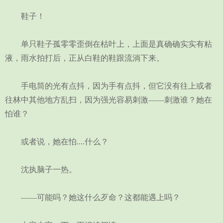
鞋子！
单只鞋子孤零零歪倒在枯叶上，上面是真确确实实有粘
液，雨水拍打后，正从白鞋的鞋跟流淌下来。
手电筒的光有点抖，因为手有点抖，但它没有往上或者
往林中其他地方乱扫，因为强光容易刺激——刺激谁？她在
怕谁？
或者说，她在怕....什么？
沈执脑子一热。
——可能吗？她这什么歹命？这都能遇上吗？