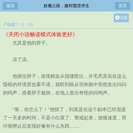
返回
妖魔公路，建村囤货求生
首页
设置
尸体呢？ (1 / 13)
关灯
《关闭小说畅读模式体验更好》
大
尤其是他的脖子。
中
小
凉了凉。
他摸住脖子，发现鲜血从指缝喷出，许毛亮其实在这么
昏暗的环境里也看不清，就听到陈从羽奔跑中突然发出闷闷
的呜声，捂着脖子栽倒，在地上发出奇怪的闷鸣声。
“靠，你怎么了！”他惊了，到底是在这个副本已经混迹
了一天多的时间，不是小白菜了、警戒起来，放慢速度，而
仔细辨认后发现好像有什么东西……