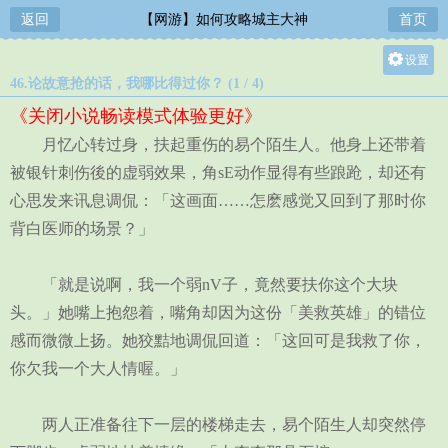
返回
【网游】如何攻略城主大神
首页
设置
46.论故意抢的话，我哪比得过你？ (1 / 4)
关灯
《关闭小说畅读模式体验更好》
大
月忆心转过身，扶起重伤的易个陌生人。他身上还带着
中
被银针刺伤後的虚弱效果，角sE动作显得有些踉跄，却还有
小
心思发来讯息调侃：「这画面……怎麽感觉又回到了那时你
背白医师的场景？」
「就是说啊，我一个弱nV子，竟然要扶你这个大块
头。」她嘴上抱怨着，嘴角却因为这份「美救英雄」的错位
感而微微上扬。她狡黠地调侃回道：「这回可是我救了你，
你欠我一个大人情喔。」
两人正准备往下一层的楼梯走去，易个陌生人却突然停