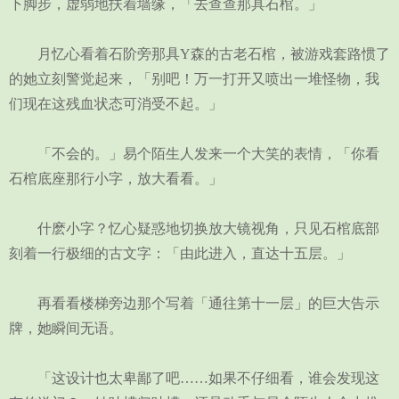
下脚步，虚弱地扶着墙缘，「去查查那具石棺。」
月忆心看着石阶旁那具Y森的古老石棺，被游戏套路惯了
的她立刻警觉起来，「别吧！万一打开又喷出一堆怪物，我
们现在这残血状态可消受不起。」
「不会的。」易个陌生人发来一个大笑的表情，「你看
石棺底座那行小字，放大看看。」
什麽小字？忆心疑惑地切换放大镜视角，只见石棺底部
刻着一行极细的古文字：「由此进入，直达十五层。」
再看看楼梯旁边那个写着「通往第十一层」的巨大告示
牌，她瞬间无语。
「这设计也太卑鄙了吧……如果不仔细看，谁会发现这