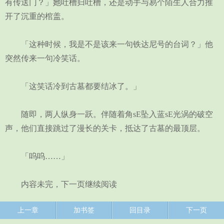
有传送门？」她吐槽归吐槽，还是动手与易个陌生人合力推
开了沉重的棺盖。
「这种时候，我是不是该来一句铁达尼号的台词？」他
突然传来一句冷笑话。
「这笑话冷到古墓都要结冰了。」
随即，两人纵身一跃。伴随着角sE坠入蓝sE光涡的破空
声，他们直接跳过了漫长的关卡，抵达了古墓的最顶层。
「呜呜……」
内容未完，下一页继续阅读
上一章
加书签
回目录
下一页