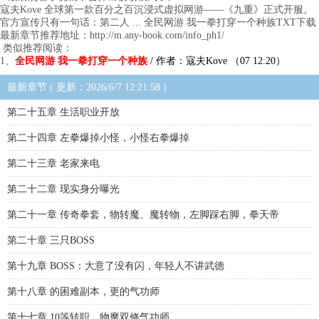
寇夫Kove 全球第一款百分之百沉浸式虚拟网游——《九重》正式开服。
官方宣传只有一句话：第二人 ... 全民网游 我一拳打穿一个种族TXT下载
最新章节推荐地址：http://m.any-book.com/info_ph1/
类似推荐阅读：
1、
全民网游 我一拳打穿一个种族
/ 作者：寇夫Kove （07 12:20）
最新章节 ( 更新：2026/6/7 12:21:58 )
第二十五章 生活职业开放
第二十四章 左拳爆掉小怪，小怪右拳爆掉
第二十三章 老家来电
第二十二章 现实身分曝光
第二十一章 传奇拳套，物转魔、魔转物，左脚踩右脚，拳天帝
第二十章 三只BOSS
第十九章 BOSS：大意了没有闪，年轻人不讲武德
第十八章 的困难副本，更的气功师
第十七章 10等转职，物魔双修气功师