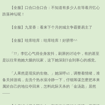
【全服】口合口合口合：不知道有多少人在等着月忆心
跌落神坛呢！
【全服】九里香：看来下个月的城主争霸要易主了
【全服】哇库哇库：哇库哇库！好脐带^^
「??」李忆心气得全身发抖，刷屏的讨论中，有的甚至
是以往常抱她大腿的玩家，这下她深刻T会到寒心的感觉。
「人果然是现实的生物。」她深呼x1，调整着情绪，准
备关掉游戏，去洗个热水澡冷静一下，仔细筹谋怎麽把本来
属於自己的地位夺回来，怎料此际天杀的「金汤匙」居然
——