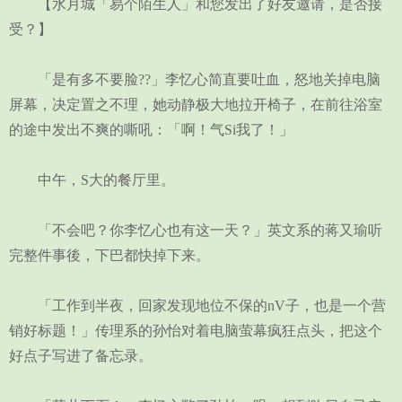
【水月城「易个陌生人」和您发出了好友邀请，是否接
受？】
「是有多不要脸??」李忆心简直要吐血，怒地关掉电脑
屏幕，决定置之不理，她动静极大地拉开椅子，在前往浴室
的途中发出不爽的嘶吼：「啊！气Si我了！」
中午，S大的餐厅里。
「不会吧？你李忆心也有这一天？」英文系的蒋又瑜听
完整件事後，下巴都快掉下来。
「工作到半夜，回家发现地位不保的nV子，也是一个营
销好标题！」传理系的孙怡对着电脑萤幕疯狂点头，把这个
好点子写进了备忘录。