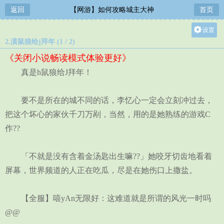
返回
【网游】如何攻略城主大神
首页
设置
2.潢鼠狼给j拜年 (1 / 2)
关灯
《关闭小说畅读模式体验更好》
大
真是h鼠狼给J拜年！
中
小
要不是所在的城不同的话，李忆心一定会立刻冲过去，
把这个坏心的家伙千刀万剐，当然，用的是她熟练的游戏C
作??
「不就是没有含着金汤匙出生嘛??」她咬牙切齿地看着
屏幕，世界频道的人正在吃瓜，尽是在她伤口上撒盐。
【全服】嘻yAn无限好：这难道就是所谓的风光一时吗
@@