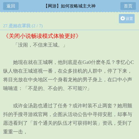
返回
【网游】如何攻略城主大神
首页
设置
27.是她在罩我 (2 / 7)
关灯
《关闭小说畅读模式体验更好》
大
「没闹，不信来王城。」
中
小
她现在就在王城啊，他到底是在Ga0什麽冬瓜？李忆心C
纵人物在王城巡视一番，在众多挂机的人群中，停了下来，
将目光放在中央地区一个身着龙袍的男子身上，在口中小声
喃喃道：「不是的、不会的、不可能??」
或许金汤匙也通过了任务？或许时装不止两套？她用颤
抖的手搜寻游戏官网，企图从活动公告中寻得安慰，却事与
愿违看到了「首个通关的队伍才可获得时装」资讯，受到了
重重一击，