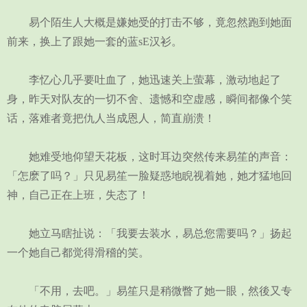
易个陌生人大概是嫌她受的打击不够，竟忽然跑到她面
前来，换上了跟她一套的蓝sE汉衫。
李忆心几乎要吐血了，她迅速关上萤幕，激动地起了
身，昨天对队友的一切不舍、遗憾和空虚感，瞬间都像个笑
话，落难者竟把仇人当成恩人，简直崩溃！
她难受地仰望天花板，这时耳边突然传来易笙的声音：
「怎麽了吗？」只见易笙一脸疑惑地睨视着她，她才猛地回
神，自己正在上班，失态了！
她立马瞎扯说：「我要去装水，易总您需要吗？」扬起
一个她自己都觉得滑稽的笑。
「不用，去吧。」易笙只是稍微瞥了她一眼，然後又专