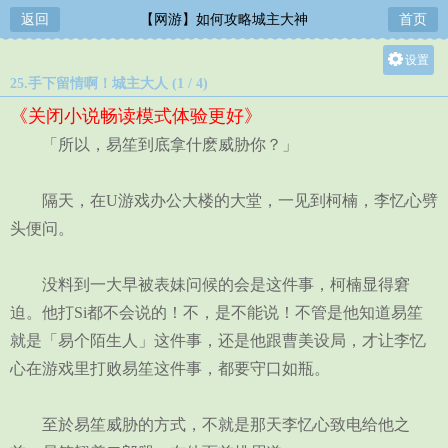
返回
【网游】如何攻略城主大神
首页
设置
25.手下留情啊！城主大人 (1 / 4)
关灯
《关闭小说畅读模式体验更好》
大
「所以，易笙到底拿什麽威胁你？」
中
小
隔天，在U游戏办公大楼的大堂，一见到柯楠，李忆心劈
头便问。
没料到一大早被表妹问候的会是这件事，柯楠显得窘
迫。他打Si都不会说的！不，是不能说！不管是他知道易笙
就是「易个陌生人」这件事，还是他跟曹美设局，才让李忆
心在游戏里打败易笙这件事，都要守口如瓶。
至於易笙威胁的方式，不就是那天李忆心致电给他之