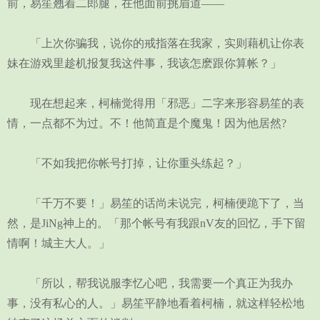
前，易笙翘着二郎腿，在他面前挑眉道——
「上次你骗我，说你的戒指落在我家，实则藉机让你表
妹在游戏里趁机报复我这件事，我该怎麽跟你算帐？」
现在想起来，柯楠觉得用「邪恶」二字来形容易笙的表
情，一点都不为过。不！他简直是个魔鬼！因为他居然?
「不如我把你帐号打掉，让你重头练起？」
「千万不要！」易笙的话尚未说完，柯楠便跪下了，当
然，是JiNg神上的。「那个帐号有我跟nV友的回忆，手下留
情啊！城主大人。」
「所以，帮我说服李忆心吧，我需要一个真正为我办
事，没有私心的人。」易笙平静地看着柯楠，就这样轻松地