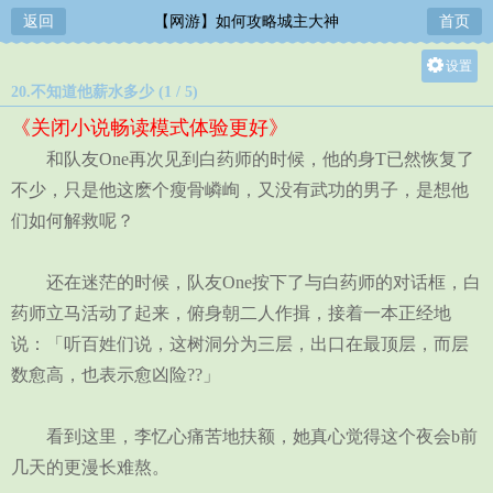
返回
【网游】如何攻略城主大神
首页
设置
20.不知道他薪水多少 (1 / 5)
关灯
《关闭小说畅读模式体验更好》
大
和队友One再次见到白药师的时候，他的身T已然恢复了
中
不少，只是他这麽个瘦骨嶙峋，又没有武功的男子，是想他
小
们如何解救呢？
还在迷茫的时候，队友One按下了与白药师的对话框，白
药师立马活动了起来，俯身朝二人作揖，接着一本正经地
说：「听百姓们说，这树洞分为三层，出口在最顶层，而层
数愈高，也表示愈凶险??」
看到这里，李忆心痛苦地扶额，她真心觉得这个夜会b前
几天的更漫长难熬。