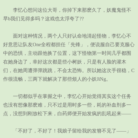
李忆心想问这位大哥，你掉下来那麽久了，妖魔鬼怪不
早b我们见得多吗？这戏也太浮夸了??
面对这种情况，两个人只好认命地清起怪物，李忆心不
好意思让队友One全程都担任「先锋」，便说服自己要克服心
中的恐惧，主动跟他换了位置，这下怪物第一时间几乎都围
在她身边了，幸好这次都是些小树妖，只是有人脸的灌木
们，在她周遭弹弹跳跳，不会太恐怖。所以她这次手很稳，C
作很流畅，三两下就解决了那些烦人的小妖JiNg。
一切都似乎在掌握之中，李忆心开始觉得其实这个任务
也没有想像那麽难，只不过是用时多一些，耗的补血剂多一
点，没想到刚放松下来，白药师便开始发疯的乱吼起来——
「不好了，不好了！我娘子留给我的发簪不见了——」