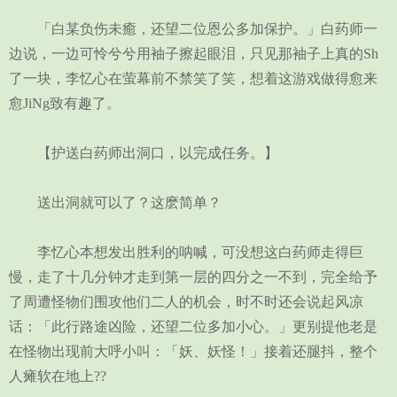
「白某负伤未癒，还望二位恩公多加保护。」白药师一
边说，一边可怜兮兮用袖子擦起眼泪，只见那袖子上真的Sh
了一块，李忆心在萤幕前不禁笑了笑，想着这游戏做得愈来
愈JiNg致有趣了。
【护送白药师出洞口，以完成任务。】
送出洞就可以了？这麽简单？
李忆心本想发出胜利的呐喊，可没想这白药师走得巨
慢，走了十几分钟才走到第一层的四分之一不到，完全给予
了周遭怪物们围攻他们二人的机会，时不时还会说起风凉
话：「此行路途凶险，还望二位多加小心。」更别提他老是
在怪物出现前大呼小叫：「妖、妖怪！」接着还腿抖，整个
人瘫软在地上??