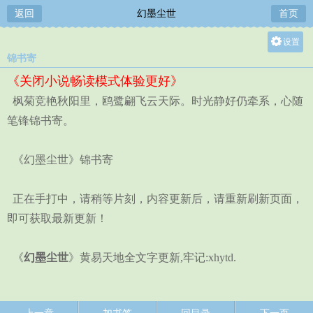
返回
幻墨尘世
首页
设置
锦书寄
关灯
《关闭小说畅读模式体验更好》
大
枫菊竞艳秋阳里，鸥鹭翩飞云天际。时光静好仍牵系，心随
中
笔锋锦书寄。
小
《幻墨尘世》锦书寄
正在手打中，请稍等片刻，内容更新后，请重新刷新页面，
即可获取最新更新！
《
幻墨尘世
》黄易天地全文字更新,牢记:xhytd.