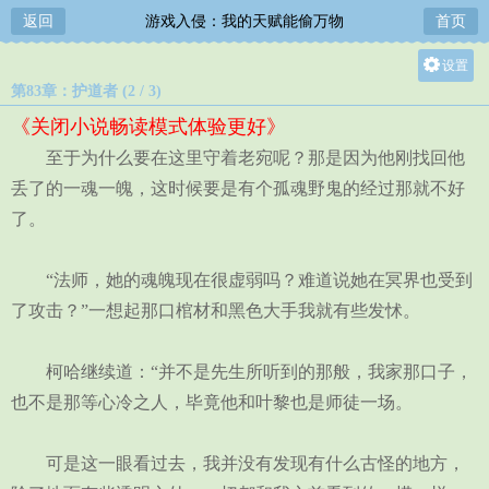
返回
游戏入侵：我的天赋能偷万物
首页
设置
第83章：护道者 (2 / 3)
关灯
《关闭小说畅读模式体验更好》
大
至于为什么要在这里守着老宛呢？那是因为他刚找回他
中
丢了的一魂一魄，这时候要是有个孤魂野鬼的经过那就不好
小
了。
“法师，她的魂魄现在很虚弱吗？难道说她在冥界也受到
了攻击？”一想起那口棺材和黑色大手我就有些发怵。
柯哈继续道：“并不是先生所听到的那般，我家那口子，
也不是那等心冷之人，毕竟他和叶黎也是师徒一场。
可是这一眼看过去，我并没有发现有什么古怪的地方，