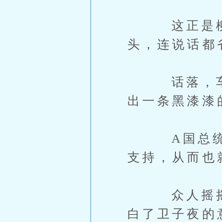
这正是柳五
头，连说话都
话落，车子
出一条黑漆漆
A国总统，
支持，从而也
众人摇摇头
白了卫子夜的