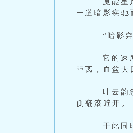
魔能星月虎
一道暗影疾驰
“暗影奔
它的速度快
距离，血盆大
叶云韵急速
侧翻滚避开。
于此同时，