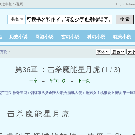
Hi,
undefin
藏读书族小说网
搜 索
书名
他
历史小说
网游小说
玄幻小说
科幻小说
耽美小说
万物
>
第36章 ：击杀魔能星月虎 (1 / 3)
上一章
章节目录
下一页
←
→
疯狂屯兵
神奇宝贝：训练家从赏金猎人开始
游戏入侵：抢男女主机缘会上瘾诶
第一玩
击杀魔能星月虎