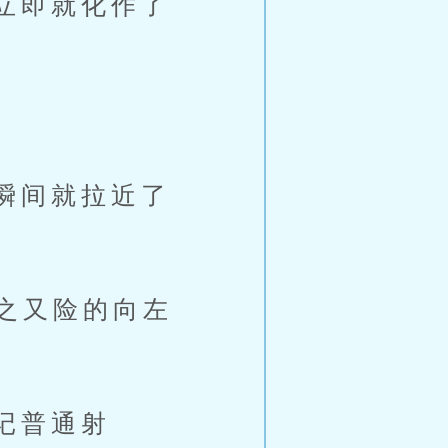
立即就化作了
瞬间就拉近了
之又险的向左
记普通射