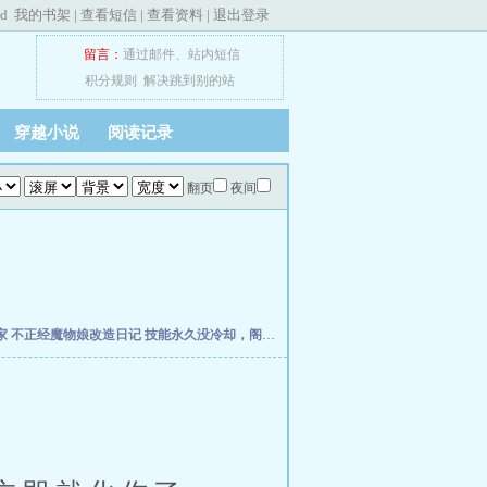
ed
我的书架
|
查看短信
|
查看资料
|
退出登录
留言：
通过邮件
、
站内短信
积分规则
解决跳到别的站
穿越小说
阅读记录
翻页
夜间
家
不正经魔物娘改造日记
技能永久没冷却，阁下如何应对？
网游：无垠无尽之主
领