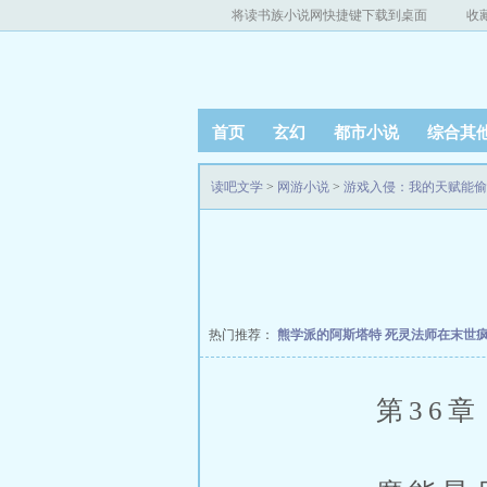
将读书族小说网快捷键下载到桌面
收
首页
玄幻
都市小说
综合其
读吧文学
>
网游小说
>
游戏入侵：我的天赋能偷
热门推荐：
熊学派的阿斯塔特
死灵法师在末世
第36章：