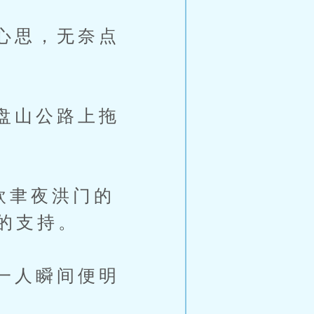
心思，无奈点
盘山公路上拖
聿夜洪门的
的支持。
一人瞬间便明