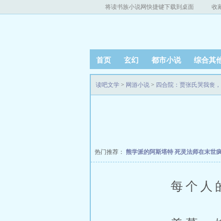
将读书族小说网快捷键下载到桌面
收
首页
玄幻
都市小说
综合其
读吧文学
>
网游小说
>
四合院：贾张氏哭我丧，
热门推荐：
熊学派的阿斯塔特
死灵法师在末世
每个人的脸