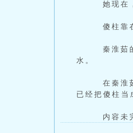
她现在，连
傻柱靠在自
秦淮茹的堂
水。
在秦淮茹的
已经把傻柱当
内容未完，