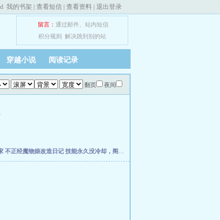
ed
我的书架
|
查看短信
|
查看资料
|
退出登录
留言：
通过邮件
、
站内短信
积分规则
解决跳到别的站
穿越小说
阅读记录
翻页
夜间
)
家
不正经魔物娘改造日记
技能永久没冷却，阁下如何应对？
网游：无垠无尽之主
领