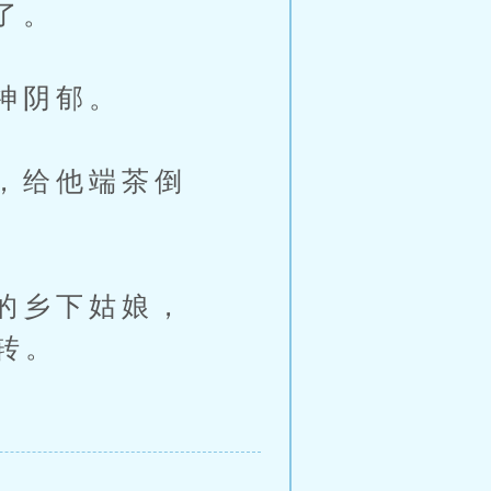
了。
神阴郁。
，给他端茶倒
的乡下姑娘，
转。