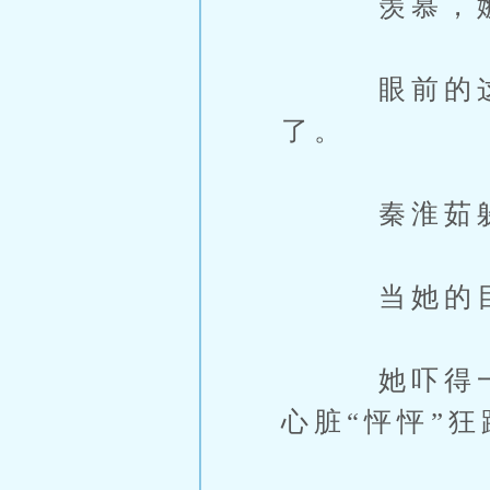
羡慕，嫉妒
眼前的这个
了。
秦淮茹躲在
当她的目光
她吓得一个
心脏“怦怦”狂