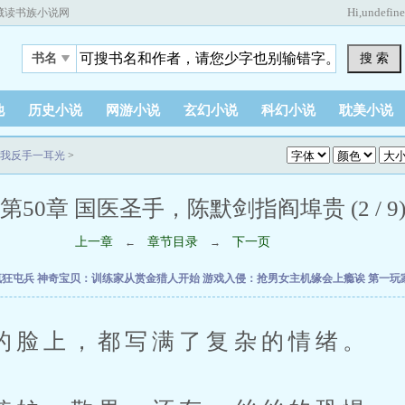
Hi,
undefin
藏读书族小说网
搜 索
书名
他
历史小说
网游小说
玄幻小说
科幻小说
耽美小说
我反手一耳光
>
第50章 国医圣手，陈默剑指阎埠贵 (2 / 9
上一章
章节目录
下一页
←
→
疯狂屯兵
神奇宝贝：训练家从赏金猎人开始
游戏入侵：抢男女主机缘会上瘾诶
第一玩
上，都写满了复杂的情绪。