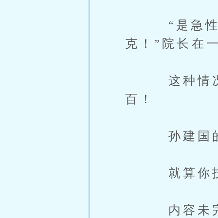
“是急性并
克！”院长在
这种情况，
百！
孙建国的眼
就算你技术
内容未完，