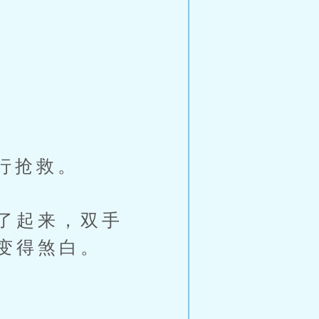
行抢救。
了起来，双手
变得煞白。