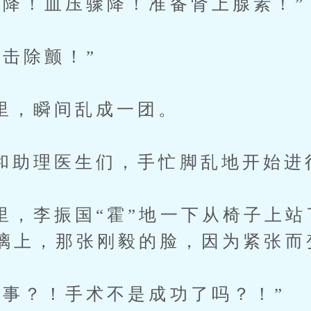
！血压骤降！准备肾上腺素！”
除颤！”
瞬间乱成一团。
理医生们，手忙脚乱地开始进
李振国“霍”地一下从椅子上站
璃上，那张刚毅的脸，因为紧张而
？！手术不是成功了吗？！”