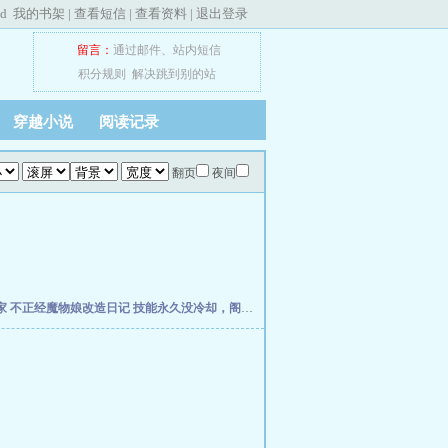
ed
我的书架
|
查看短信
|
查看资料
|
退出登录
留言：
通过邮件
、
站内短信
积分规则
解决跳到别的站
穿越小说
阅读记录
翻页
夜间
家
不正经魔物娘改造日记
技能永久没冷却，阁下如何应对？
网游：无垠无尽之主
领