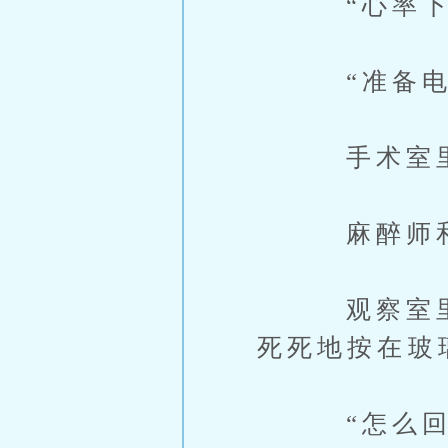
“心率下降
“准备电击
手术室里，
麻醉师和助
观察室里，
死死地按在玻
“怎么回事