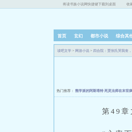
将读书族小说网快捷键下载到桌面
收
首页
玄幻
都市小说
综合其
读吧文学
>
网游小说
>
四合院：贾张氏哭我丧，
热门推荐：
熊学派的阿斯塔特
死灵法师在末世
第49章力