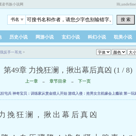
Hi,
undefin
藏读书族小说网
搜 索
书名
他
历史小说
网游小说
玄幻小说
科幻小说
耽美小说
我反手一耳光
>
第49章 力挽狂澜，揪出幕后真凶 (1 / 8)
上一章
章节目录
下一页
←
→
疯狂屯兵
神奇宝贝：训练家从赏金猎人开始
游戏入侵：抢男女主机缘会上瘾诶
第一玩
挽狂澜，揪出幕后真凶