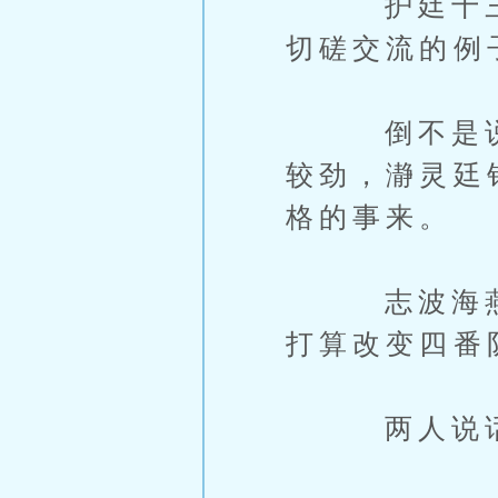
护廷十三队
切磋交流的例
倒不是说各
较劲，瀞灵廷
格的事来。
志波海燕对
打算改变四番
两人说话间