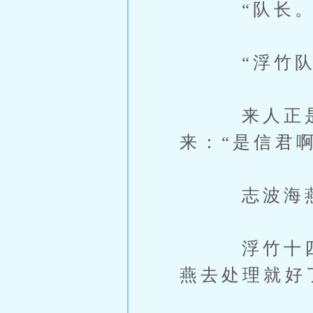
“队长。”
“浮竹队长
来人正是十
来：“是信君
志波海燕便
浮竹十四郎
燕去处理就好