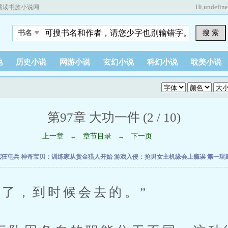
Hi,
undefin
藏读书族小说网
搜 索
书名
他
历史小说
网游小说
玄幻小说
科幻小说
耽美小说
第97章 大功一件 (2 / 10)
上一章
章节目录
下一页
←
→
疯狂屯兵
神奇宝贝：训练家从赏金猎人开始
游戏入侵：抢男女主机缘会上瘾诶
第一玩
，到时候会去的。”