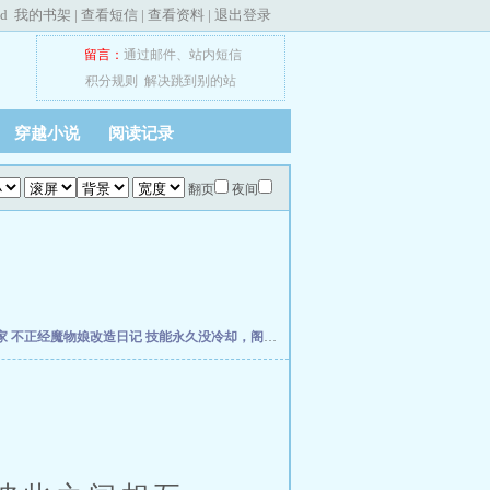
ed
我的书架
|
查看短信
|
查看资料
|
退出登录
留言：
通过邮件
、
站内短信
积分规则
解决跳到别的站
穿越小说
阅读记录
翻页
夜间
家
不正经魔物娘改造日记
技能永久没冷却，阁下如何应对？
网游：无垠无尽之主
领