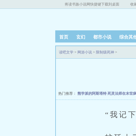
将读书族小说网快捷键下载到桌面
收
首页
玄幻
都市小说
综合其
读吧文学
>
网游小说
>
限制级死神
>
热门推荐：
熊学派的阿斯塔特
死灵法师在末世
“我记下了