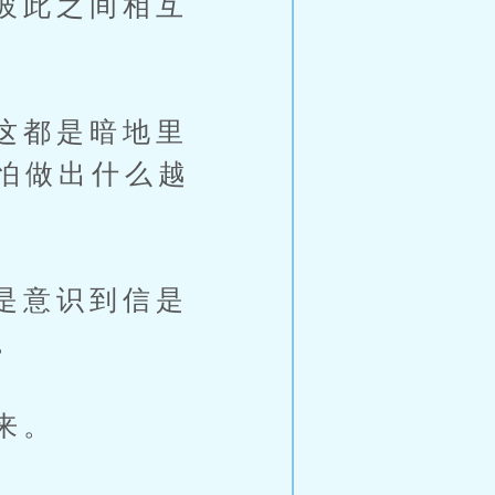
彼此之间相互
这都是暗地里
怕做出什么越
是意识到信是
。
来。