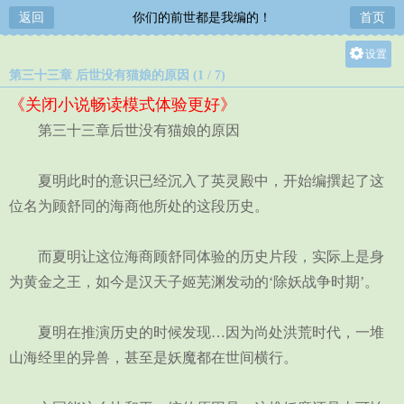
返回
你们的前世都是我编的！
首页
设置
第三十三章 后世没有猫娘的原因 (1 / 7)
关灯
《关闭小说畅读模式体验更好》
大
第三十三章后世没有猫娘的原因
中
小
夏明此时的意识已经沉入了英灵殿中，开始编撰起了这
位名为顾舒同的海商他所处的这段历史。
而夏明让这位海商顾舒同体验的历史片段，实际上是身
为黄金之王，如今是汉天子姬芜渊发动的‘除妖战争时期’。
夏明在推演历史的时候发现…因为尚处洪荒时代，一堆
山海经里的异兽，甚至是妖魔都在世间横行。