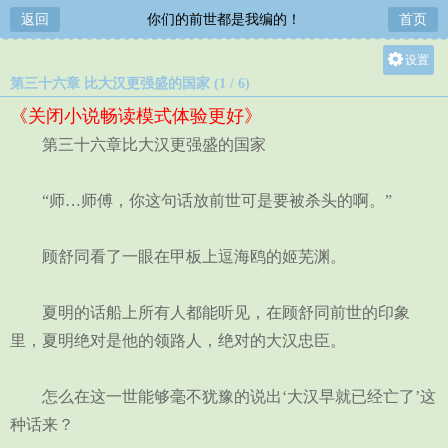
返回
你们的前世都是我编的！
首页
设置
第三十六章 比大汉更强盛的国家 (1 / 6)
关灯
《关闭小说畅读模式体验更好》
大
第三十六章比大汉更强盛的国家
中
小
“师…师傅，你这句话放前世可是要被杀头的啊。”
顾舒同看了一眼在甲板上逗海鸥的姬芜渊。
夏明的话船上所有人都能听见，在顾舒同前世的印象
里，夏明绝对是他的领路人，绝对的大汉忠臣。
怎么在这一世能够毫不犹豫的说出‘大汉早就已经亡了’这
种话来？