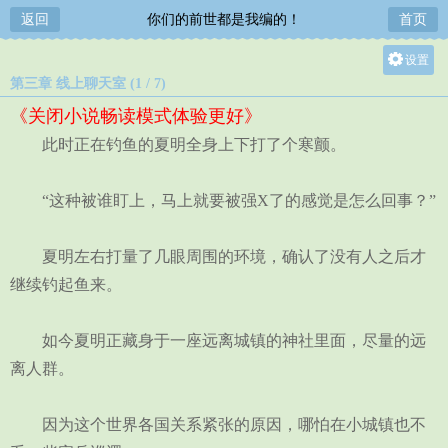
返回
你们的前世都是我编的！
首页
设置
第三章 线上聊天室 (1 / 7)
关灯
《关闭小说畅读模式体验更好》
大
此时正在钓鱼的夏明全身上下打了个寒颤。
中
小
“这种被谁盯上，马上就要被强X了的感觉是怎么回事？”
夏明左右打量了几眼周围的环境，确认了没有人之后才
继续钓起鱼来。
如今夏明正藏身于一座远离城镇的神社里面，尽量的远
离人群。
因为这个世界各国关系紧张的原因，哪怕在小城镇也不