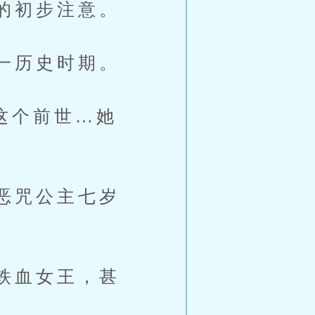
的初步注意。
一历史时期。
这个前世…她
恶咒公主七岁
铁血女王，甚