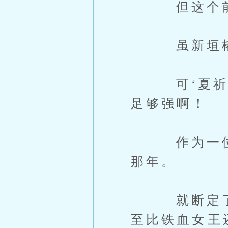
但这个前世
虽新垣椿从
可‘夏祈歌
足够强啊！
作为一位经
那年。
就断定了这
至比铁血女王