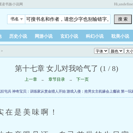
Hi,
undefin
藏读书族小说网
搜 索
书名
他
历史小说
网游小说
玄幻小说
科幻小说
耽美小说
>
第十七章 女儿对我哈气了 (1 / 8)
上一章
章节目录
下一页
←
→
疯狂屯兵
神奇宝贝：训练家从赏金猎人开始
游戏入侵：抢男女主机缘会上瘾诶
第一玩
在是美味啊！