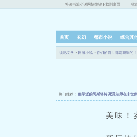
将读书族小说网快捷键下载到桌面
收
首页
玄幻
都市小说
综合其
读吧文学
>
网游小说
>
你们的前世都是我编的！
热门推荐：
熊学派的阿斯塔特
死灵法师在末世
美味！实