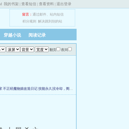
ed
我的书架
|
查看短信
|
查看资料
|
退出登录
留言：
通过邮件
、
站内短信
积分规则
解决跳到别的站
穿越小说
阅读记录
翻页
夜间
家
不正经魔物娘改造日记
技能永久没冷却，阁下如何应对？
网游：无垠无尽之主
领