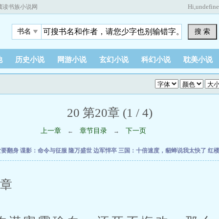
Hi,
undefin
藏读书族小说网
搜 索
书名
他
历史小说
网游小说
玄幻小说
科幻小说
耽美小说
20 第20章 (1 / 4)
上一章
章节目录
下一页
←
→
女要翻身
谍影：命令与征服
隆万盛世
边军悍卒
三国：十倍速度，貂蝉说我太快了
红
章