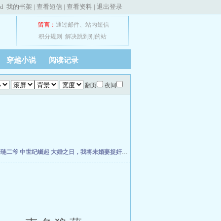
ed
我的书架
|
查看短信
|
查看资料
|
退出登录
留言：
通过邮件
、
站内短信
积分规则
解决跳到别的站
穿越小说
阅读记录
翻页
夜间
楼琏二爷
中世纪崛起
大婚之日，我将未婚妻捉奸在床
万历小捕快
荡宋
元初小道士纵