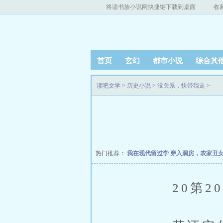
将读书族小说网快捷键下载到桌面
收
首页
玄幻
都市小说
综合其
读吧文学
>
历史小说
>
没关系，快带我走
>
热门推荐：
我在现代留过学
穿入洞房，农家丑
20第20