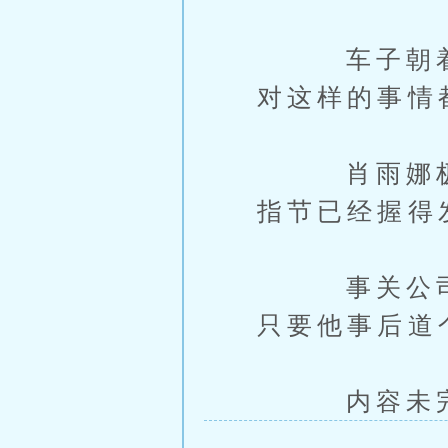
车子朝着商
对这样的事情
肖雨娜极力
指节已经握得
事关公司，
只要他事后道
内容未完，