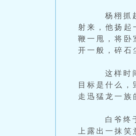
杨栩抓起床
射来，他扬起
鞭一甩，将卧
开一般，碎石
这样时间一
目标是什么，
走迅猛龙一族
白爷终于舒
上露出一抹笑