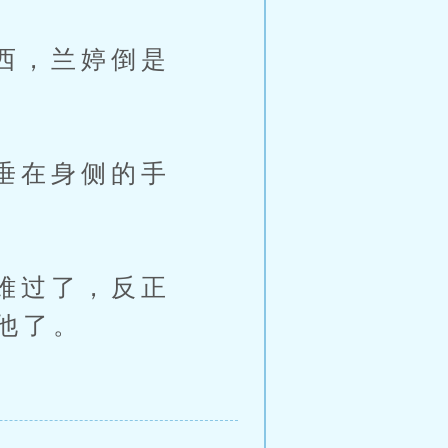
西，兰婷倒是
垂在身侧的手
难过了，反正
他了。