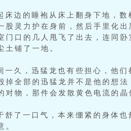
边的睡袍从床上翻身下地，数
一股灵力护在身前，然后手里化出
室门口的几人甩飞了出去，连同卧
尘土铺了一地。
久，迅猛龙也有些担心，他们
毁掉全部的迅猛龙并不是他的想法
的对物，那件会发散黄色电流的晶
了一口气，本来绷紧的身体也
意。