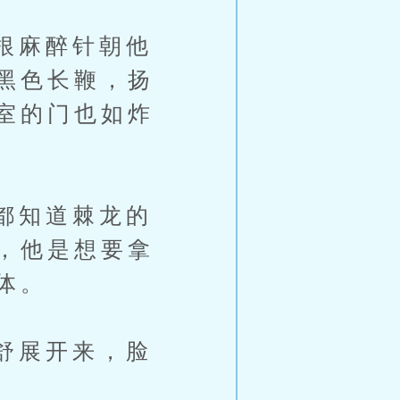
根麻醉针朝他
黑色长鞭，扬
室的门也如炸
都知道棘龙的
，他是想要拿
体。
舒展开来，脸