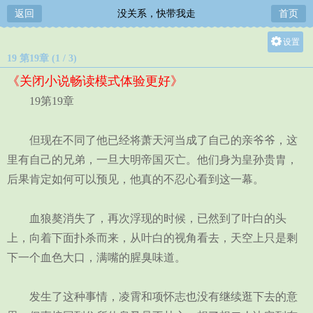
返回
没关系，快带我走
首页
设置
19 第19章 (1 / 3)
关灯
《关闭小说畅读模式体验更好》
大
19第19章
中
小
但现在不同了他已经将萧天河当成了自己的亲爷爷，这
里有自己的兄弟，一旦大明帝国灭亡。他们身为皇孙贵胄，
后果肯定如何可以预见，他真的不忍心看到这一幕。
血狼獒消失了，再次浮现的时候，已然到了叶白的头
上，向着下面扑杀而来，从叶白的视角看去，天空上只是剩
下一个血色大口，满嘴的腥臭味道。
发生了这种事情，凌霄和项怀志也没有继续逛下去的意