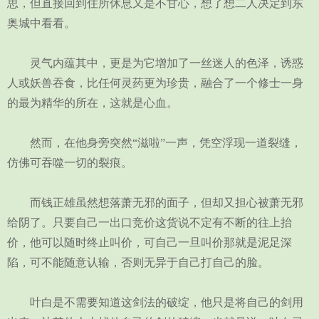
思，但直接回到住所休息又是不甘心，想了想二人决定到东
奥城中看看。
灵气内蕴其中，更是为它增加了一丝迷人的色泽，诱惑
人或妖兽吞食，比任何灵药更为珍贵，融合了一个修士一身
的最为精华的所在，这就是心血。
然而，在他身旁突然“滋啦”一声，凭空浮现一道裂缝，
仿佛可吞噬一切的裂痕。
而钱正雄虽然想落萧无邪的面子，但却又担心被萧无邪
给阴了。只要自己一出口竞价这货说不定有不断的往上抬
价，他可以随时终止叫价，可自己一旦叫价那就是泥足深
陷，可不能随意认输，否则无异于自己打自己的脸。
叶白是不需要知道这剑法的破绽，他只是将自己的剑用