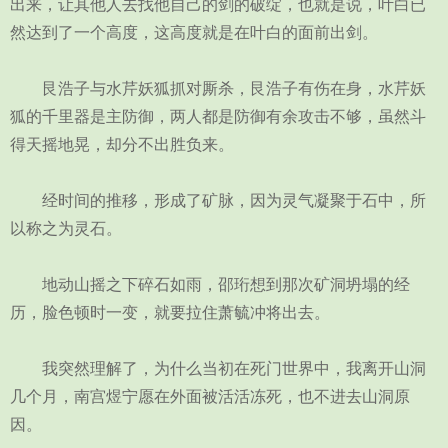
出来，让其他人去找他自己的剑的破绽，也就是说，叶白已
然达到了一个高度，这高度就是在叶白的面前出剑。
艮浩子与水芹妖狐抓对厮杀，艮浩子有伤在身，水芹妖
狐的千里器是主防御，两人都是防御有余攻击不够，虽然斗
得天摇地晃，却分不出胜负来。
经时间的推移，形成了矿脉，因为灵气凝聚于石中，所
以称之为灵石。
地动山摇之下碎石如雨，邵珩想到那次矿洞坍塌的经
历，脸色顿时一变，就要拉住萧毓冲将出去。
我突然理解了，为什么当初在死门世界中，我离开山洞
几个月，南宫煜宁愿在外面被活活冻死，也不进去山洞原
因。