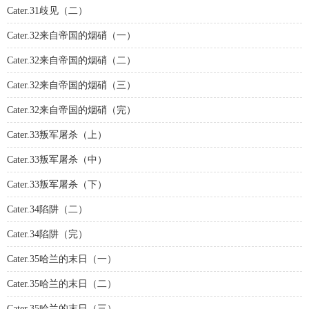
Cater.31歧见（二）
Cater.32来自帝国的烟硝（一）
Cater.32来自帝国的烟硝（二）
Cater.32来自帝国的烟硝（三）
Cater.32来自帝国的烟硝（完）
Cater.33叛军屠杀（上）
Cater.33叛军屠杀（中）
Cater.33叛军屠杀（下）
Cater.34陷阱（二）
Cater.34陷阱（完）
Cater.35哈兰的末日（一）
Cater.35哈兰的末日（二）
Cater.35哈兰的末日（三）