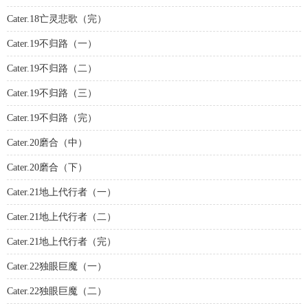
Cater.18亡灵悲歌（完）
Cater.19不归路（一）
Cater.19不归路（二）
Cater.19不归路（三）
Cater.19不归路（完）
Cater.20磨合（中）
Cater.20磨合（下）
Cater.21地上代行者（一）
Cater.21地上代行者（二）
Cater.21地上代行者（完）
Cater.22独眼巨魔（一）
Cater.22独眼巨魔（二）