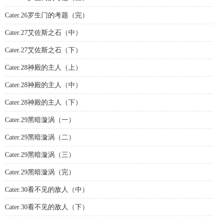
Cater.26罗生门的考题（完）
Cater.27艾佐斯之石（中）
Cater.27艾佐斯之石（下）
Cater.28神殿的主人（上）
Cater.28神殿的主人（中）
Cater.28神殿的主人（下）
Cater.29黑暗漩涡（一）
Cater.29黑暗漩涡（二）
Cater.29黑暗漩涡（三）
Cater.29黑暗漩涡（完）
Cater.30看不见的敌人（中）
Cater.30看不见的敌人（下）