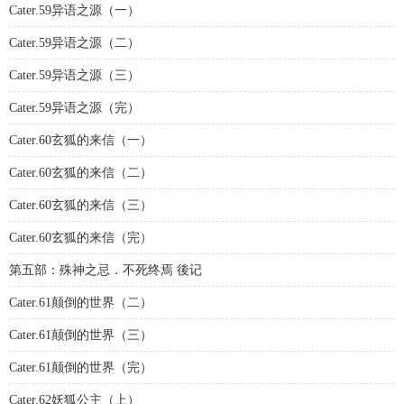
Cater.59异语之源（一）
Cater.59异语之源（二）
Cater.59异语之源（三）
Cater.59异语之源（完）
Cater.60玄狐的来信（一）
Cater.60玄狐的来信（二）
Cater.60玄狐的来信（三）
Cater.60玄狐的来信（完）
第五部：殊神之忌．不死终焉 後记
Cater.61颠倒的世界（二）
Cater.61颠倒的世界（三）
Cater.61颠倒的世界（完）
Cater.62妖狐公主（上）