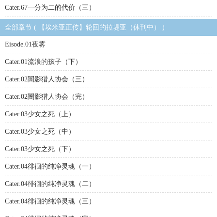
Cater.67一分为二的代价（三）
全部章节 ( 【埃米亚正传】轮回的拉堤亚（休刊中） )
Eisode.01夜雾
Cater.01流浪的孩子（下）
Cater.02闇影猎人协会（三）
Cater.02闇影猎人协会（完）
Cater.03少女之死（上）
Cater.03少女之死（中）
Cater.03少女之死（下）
Cater.04徘徊的纯净灵魂（一）
Cater.04徘徊的纯净灵魂（二）
Cater.04徘徊的纯净灵魂（三）