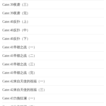
Cater.39夜袭（三）
Cater.39夜袭（完）
Cater.40反扑（上）
Cater.40反扑（中）
Cater.40反扑（下）
Cater.41帝都之战（一）
Cater.41帝都之战（二）
Cater.41帝都之战（三）
Cater.41帝都之战（完）
Cater.42来自天使的祝福（一）
Cater.42来自天使的祝福（三）
Cater.43力挽狂澜（一）