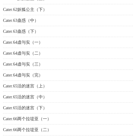
Cater.62妖狐公主（下）
Cater.63蛊惑（中）
Cater.63蛊惑（下）
Cater.64虚与实（一）
Cater.64虚与实（二）
Cater.64虚与实（三）
Cater.64虚与实（完）
Cater.65活的迷宫（上）
Cater.65活的迷宫（中）
Cater.65活的迷宫（下）
Cater.66两个拉堤亚（一）
Cater.66两个拉堤亚（二）