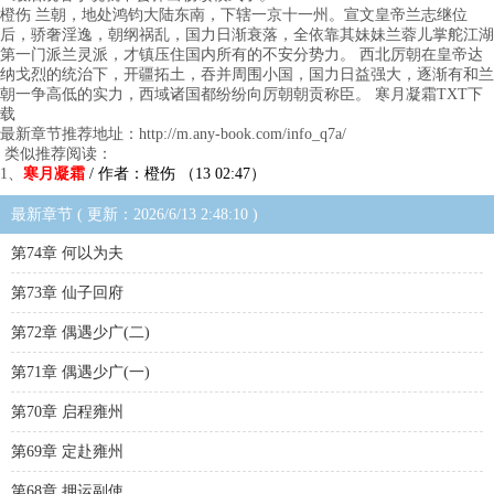
橙伤 兰朝，地处鸿钧大陆东南，下辖一京十一州。宣文皇帝兰志继位
后，骄奢淫逸，朝纲祸乱，国力日渐衰落，全依靠其妹妹兰蓉儿掌舵江湖
第一门派兰灵派，才镇压住国内所有的不安分势力。 西北厉朝在皇帝达
纳戈烈的统治下，开疆拓土，吞并周围小国，国力日益强大，逐渐有和兰
朝一争高低的实力，西域诸国都纷纷向厉朝朝贡称臣。 寒月凝霜TXT下
载
最新章节推荐地址：http://m.any-book.com/info_q7a/
类似推荐阅读：
1、
寒月凝霜
/ 作者：橙伤 （13 02:47）
最新章节 ( 更新：2026/6/13 2:48:10 )
第74章 何以为夫
第73章 仙子回府
第72章 偶遇少广(二)
第71章 偶遇少广(一)
第70章 启程雍州
第69章 定赴雍州
第68章 押运副使