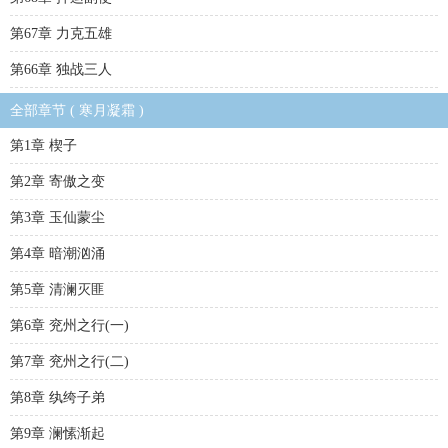
第67章 力克五雄
第66章 独战三人
全部章节 ( 寒月凝霜 )
第1章 楔子
第2章 寄傲之变
第3章 玉仙蒙尘
第4章 暗潮汹涌
第5章 清澜灭匪
第6章 兖州之行(一)
第7章 兖州之行(二)
第8章 纨绔子弟
第9章 澜愫渐起