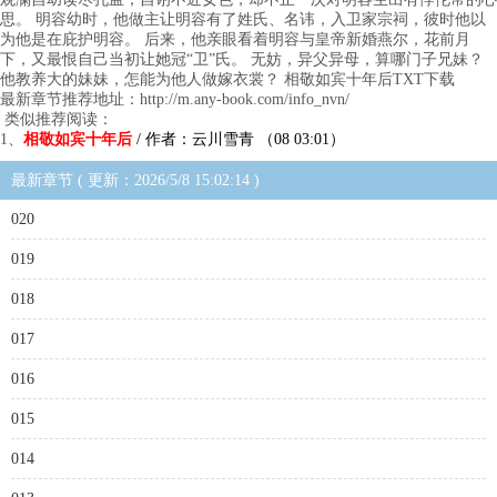
思。 明容幼时，他做主让明容有了姓氏、名讳，入卫家宗祠，彼时他以
为他是在庇护明容。 后来，他亲眼看着明容与皇帝新婚燕尔，花前月
下，又最恨自己当初让她冠“卫”氏。 无妨，异父异母，算哪门子兄妹？
他教养大的妹妹，怎能为他人做嫁衣裳？ 相敬如宾十年后TXT下载
最新章节推荐地址：http://m.any-book.com/info_nvn/
类似推荐阅读：
1、
相敬如宾十年后
/ 作者：云川雪青 （08 03:01）
最新章节 ( 更新：2026/5/8 15:02:14 )
020
019
018
017
016
015
014