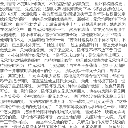
云川雪青 不定时小修前文，不对盗版错乱内容负责。 番外有榜随榜更，
没榜隔日更。 先婚后爱｜追妻火葬场|恨海情天 下本《将妹妹嫁给别人
后》6.9开，欢迎收藏～ 善良坚韧皇后x阴湿偏执帝王 陈怀珠被权臣父亲
嫁给元承均那年，他尚是大魏的傀儡皇帝。 新婚夜，元承均同她许下“合
卺既饮，白首不休”之诺，此后帝后夫妻十年，待她温和体贴，她也以为
在这深宫之中，能与元承均恩爱一生。 然所有温情，皆在父亲病逝那年
天翻地覆。 陈怀珠冒着大雪于宣室殿前长跪，望他能对家人手下留情，
他却闭门不见，只隔着殿门传来一句：“苦肉计也得朕在乎你才有用，不
废后，已是朕格外开恩。” 她这才明白，过去的温情脉脉，都是元承均的
做戏之举，只为稳住父亲。 为了保全家人，陈怀珠不得不放下昔日倨
傲，小心谨慎地讨好元承均。 * 陈怀珠未出嫁前，是父亲的掌上明珠，
元承均未对陈家翻脸时，也待她如珍似宝，她只能笨拙地仿效元承均昔日
待她好时所为，待元承均。 可她忽略了自古帝王多薄情，也终于认清眼
前帝王并非彼时温润如玉的心上人。 所以她以十年无子为由，自请废
后，离宫别住。 * 元承均年少登基，陈绍是先帝留给他的宰辅，却在他
称帝后把持朝政，甚至逼迫他立陈氏女为后。 为此，他恨极了陈绍，也
恨极了皇后陈怀珠。 对于陈怀珠后来邯郸学步般的“献媚”，他也只觉得
可笑。 然，那年除夕，陈怀珠的义兄从边塞回京，他在椒房殿外看见两
人言笑晏晏，心中却烧起一股无名之火。 他已很久没在陈怀珠脸上见到
那样明媚的笑。 女娘的双眼弯成月牙，将一碟糕点推到义兄手边：“这些
年我心中最记挂的便是阿兄了！” 素来凉薄淡漠的元承均眸色一暗，胸腔
中怒火翻腾，把准备给陈怀珠的礼物掷入雪地。 雪光冰冷，映着元承均
沉冷的脸。 哪怕他不要陈怀珠，她也是他的妻，只能对他一人笑。 后来
帝王于雪中白头，一如当年求见他的妻子。 只听见门内传来妻子淡漠的
声音：“我曾在风雪中被陛下拒之门外，如今，也不必再见。” 他嫉妒的