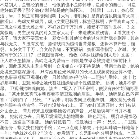
不是别人，是曾经的自己，他恨的也不是陈怀珠，是如今的自己。 可是
他好似弄丢了那个满心满眼都是他的陈怀珠。 【排雷】 1.1v1，身心双
洁，he。 2.男主前期很狗很狗【大写，非昵称】是真的偏执阴湿有大病，
酸涩口，先虐女后虐男，虐点文案已标明，标签已标明，古早狗血xp文，
三流文学难登大雅之堂，不好这口千万别点，接受不了随时叉掉。 3.文
案叙诡，男主没有真的对女主家人动手，未造成实质伤害。 4.看文图个
乐子，请大家不要骂女主，骂女主和其他读者的过分言辞我会删评，其余
与我无关。 5.没有文笔，剧情线纯为感情当背景板，逻辑不算严密，鞠
躬。 6.好文千千万，弃文勿告知，不要砸锅，婉拒写作指导，谢谢。 文
案写于2025.11.17，已截图留存vb。 预收《将妹妹嫁给别人后》文案：
正人君子堕情海，高岭之花为爱当三 明容是在母亲被掳进卫家前怀上
的，因此卫家从主君主母到一众兄姐自小便不待见她，母亲亡故后，她的
处境更加临深履薄。 只有她那位光风霁月的长兄卫观澜待她还算不错。
她也事事顺应卫观澜心意，只希望能略得他的一二照拂与垂怜。 然十七
岁那年时，卫观澜却让她代替姐姐嫁给那个傀儡皇帝。 起初，她并不情
愿。 卫观澜抬眸睨向她，淡声：“既入了卫氏宗祠，便没有任性胡闹的理
由。” 茶水氤氲雾气令明容看不清卫观澜的眉眼。 半晌，她听见自己闷声
答：“我明白了，兄长。” * 后来，明容去同卫观澜辞别。 她发觉兄长看
她的眼神有些古怪，不过也没放在心上。 正当她打算离开时，大门被从
外面合上。 背后传来卫观澜唤她名讳的声音，只是语调与平日并不相
像。 她转过身去，只见卫观澜缓步朝她而来，眸色沉沉。 明容甚是惶恐
不安，迅速垂下眼睫。 她的背抵着门，低低唤出一声：“兄长……” 卫观
澜俯身，指尖拢住她的手腕，又一点点朝上攀去，于她耳畔吻一样地落下
一句：“他就这么好？” 这次，她看清了，长兄眼中的分明是灼热。 * 卫
观澜自幼读尽孔孟，自诩不近女色，却不止一次对明容生出有悖伦常的心