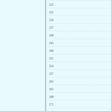
225
231
234
237
240
243
246
251
254
257
262
265
268
271