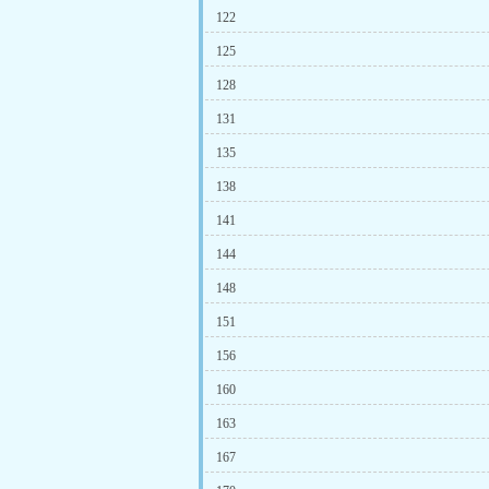
122
125
128
131
135
138
141
144
148
151
156
160
163
167