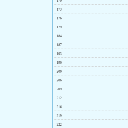
170
173
176
179
184
187
193
196
200
206
209
212
216
219
222