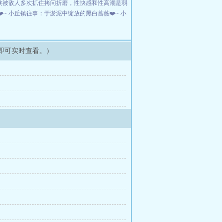
侠被敌人多次抓住拷问折磨，性快感和性高潮是弱
️~
小丘镇往事：于淤泥中绽放的黑白蔷薇❤️~
小
即可实时查看。）