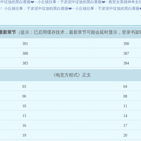
中绽放的黑白蔷薇❤️~
小丘镇往事：于淤泥中绽放的黑白蔷薇❤️~
救世女英雄神奇女
们！
小丘镇往事：于淤泥中绽放的黑白蔷薇❤️~
小丘镇往事：于淤泥中绽放的黑白蔷薇❤
最新章节
（提示：已启用缓存技术，最新章节可能会延时显示，登录书架
391
390
388
387
385
384
《电竞方程式》正文
03
04
06
08
10
11
13
14
16
17
19
20