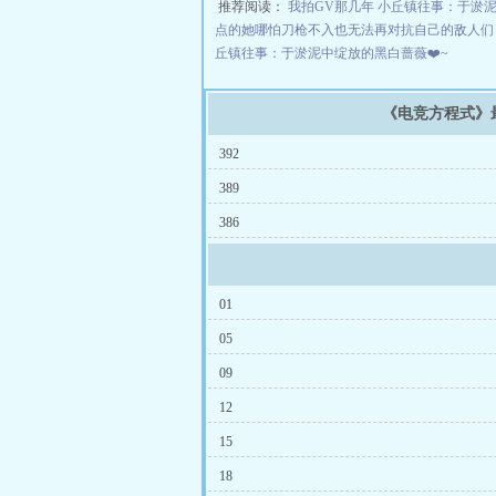
推荐阅读：
我拍GV那几年
小丘镇往事：于淤泥
点的她哪怕刀枪不入也无法再对抗自己的敌人
丘镇往事：于淤泥中绽放的黑白蔷薇❤️~
《电竞方程式》
392
389
386
01
05
09
12
15
18