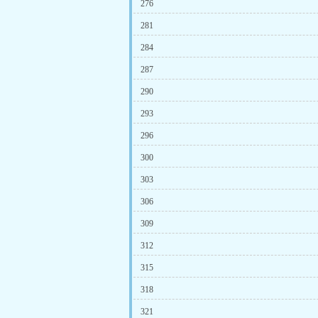
276
281
284
287
290
293
296
300
303
306
309
312
315
318
321