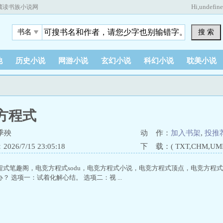
Hi,
undefin
藏读书族小说网
搜 索
书名
他
历史小说
网游小说
玄幻小说
科幻小说
耽美小说
方程式
季殃
动 作：
加入书架
,
投推
26/7/15 23:05:18
下 载：( TXT,CHM,UMD,
程式笔趣阁，电竞方程式sodu，电竞方程式小说，电竞方程式顶点，电竞方程
？ 选项一：试着化解心结。 选项二：视 ...