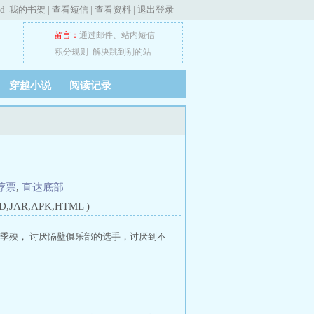
ed
我的书架
|
查看短信
|
查看资料
|
退出登录
留言：
通过邮件
、
站内短信
积分规则
解决跳到别的站
穿越小说
阅读记录
荐票
,
直达底部
JAR,APK,HTML )
式季殃， 讨厌隔壁俱乐部的选手，讨厌到不