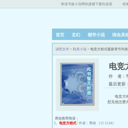
将读书族小说网快捷键下载到桌面
收
首页
玄幻
都市小说
综合其
读吧文学
>
耽美小说
> 电竞方程式最新章节列表
电竞
作 者：
最后更新：20
电竞方
想见他怎麽办
类似推荐阅读：
1、
电竞方程式
/ 作者：季殃 （15 11:04）