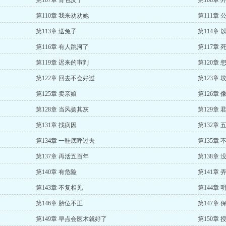
第107章 背包反了
第108章
第110章 我来劝劝她
第111章
第113章 送兔子
第114章
第116章 有人跳河了
第117章
第119章 迟来的审判
第120章 
第122章 回去不会好过
第123章 
第125章 卖亲娘
第126章 
第128章 当风扬其灰
第129章 
第131章 找病因
第132章 
第134章 一鞋底呼过去
第135章
第137章 再活五百年
第138章 
第140章 有危险
第141章 
第143章 不复相见
第144章
第146章 胎位不正
第147章 
第149章 早点会医术就好了
第150章 