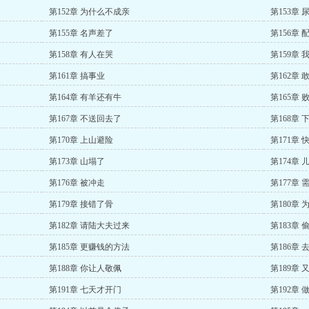
第152章 为什么不成亲
第153章 
第155章 名声差了
第156章
第158章 有人在哭
第159章 
第161章 搞事业
第162章 
第164章 有羊还有牛
第165章 
第167章 不送回去了
第168章 
第170章 上山避险
第171章 
第173章 山塌了
第174章 
第176章 被冲走
第177章 
第179章 接错了骨
第180章
第182章 请陆大夫过来
第183章 
第185章 更赚钱的方法
第186章 
第188章 你让人敬佩
第189章 
第191章 七天才开门
第192章 