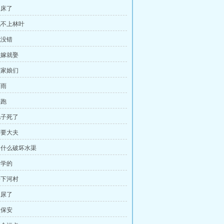
尿床了
 配不上林叶
我没错
敢嫁就娶
败家娘们
下雨
快跑
儿子死了
需要大夫
 为什么破坏水渠
偷学的
去下河村
又尿了
做保安