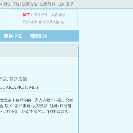
ed
我的书架
|
查看短信
|
查看资料
|
退出登录
留言：
通过邮件
、
站内短信
积分规则
解决跳到别的站
穿越小说
阅读记录
荐票
,
直达底部
JAR,APK,HTML )
恶女洗白！被祸害的一家人有救了小说，恶女
+医术+家长里短+发家致富+逃难+双洁甜
欺老妪，打小儿，路边生病的老狗都要踹两脚。