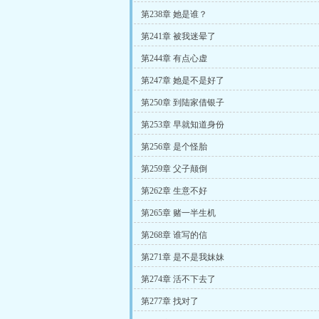
第238章 她是谁？
第241章 被我迷晕了
第244章 有点心虚
第247章 她是不是好了
第250章 到陆家借银子
第253章 早就知道身份
第256章 是个怪胎
第259章 父子颠倒
第262章 生意不好
第265章 赌一半生机
第268章 谁写的信
第271章 是不是我妹妹
第274章 活不下去了
第277章 找对了