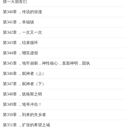
摸一天朋友们
第340章 ，传说的弥漫
第341章 ，幸福镇
第342章 ，一次又一次
第343章 ，结束循环
第344章 ，嘲笑虚假
第345章 ，地牢崩裂，神性核心，直面神明，固执
第346章 ，弑神者（上）
第347章 ，弑神者（下）
第348章 ，犹格斯之哨
第349章 ，地爷冲击！
第350章 ，到来的失乡者
第351章 ，扩张的希望之城