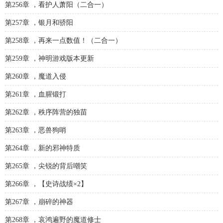
第256章 ，看护人萧阳（二合一）
第257章 ，银月和骄阳
第258章 ，再来一点数值！（二合一）
第259章 ，神明游戏版本更新
第260章 ，魔道入侵
第261章 ，血腥锻打
第262章 ，秩序阵营的独苗
第263章 ，恶兽狗哨
第264章 ，新的邪神特质
第265章 ，尖锐的背后嘲笑
第266章 ，【史诗战绩×2】
第267章 ，崩碎的神器
第268章 ，哀鸿遍野的魔道修士