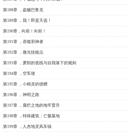
第188章 ，盗贼巴鲁克
第189章 ，我！即是天选！
第190章，向前！向前！
第191章 ，吞噬邪神者
第192章 ，微光技能点
第193章 ，萧阳的底线与自我落下的规则
第194章 ，空军佬
第195章 ，小精灵的馈赠
第196章 ，神明之路
第197章 ，腐烂之地的地牢晋升
第198章 ，特殊建筑：亡骸墓地
第199章 ，人杰地灵风车镇