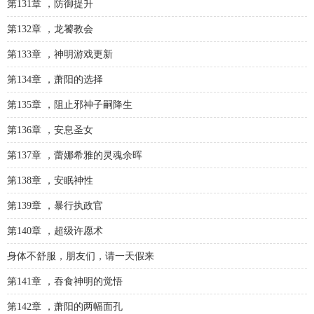
第131章 ，防御提升
第132章 ，龙饕教会
第133章 ，神明游戏更新
第134章 ，萧阳的选择
第135章 ，阻止邪神子嗣降生
第136章 ，安息圣女
第137章 ，蕾娜希雅的灵魂余晖
第138章 ，安眠神性
第139章 ，暴行执政官
第140章 ，超级许愿术
身体不舒服，朋友们，请一天假来
第141章 ，吞食神明的觉悟
第142章 ，萧阳的两幅面孔