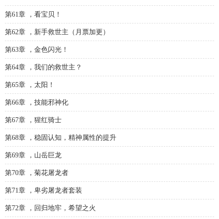
第61章 ，看宝贝！
第62章 ，新手救世主（月票加更）
第63章 ，金色闪光！
第64章 ，我们的救世主？
第65章 ，太阳！
第66章 ，技能邪神化
第67章 ，猩红骑士
第68章 ，稳固认知，精神属性的提升
第69章 ，山岳巨龙
第70章 ，菊花屠龙者
第71章 ，卑劣屠龙者套装
第72章 ，回归地牢，希望之火