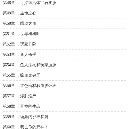
第48章 ，可持续活体宝石矿脉
第49章 ，生命之心
第50章 ，躁动之血
第51章 ，世界树树叶
第52章 ，玩家升阶
第53章 ，鱼人杀手
第54章 ，鱼人法杖和玩家血脉
第55章 ，吸血鬼尖牙
第56章 ，红色棺材和血腥怀表
第57章 ，浮肿溺尸
第58章 ，富饶的生态
第59章 ，诡异的邪神眷属
第60章 ，我去你的邪神！