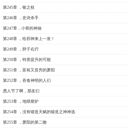
第245章 ，银之枝
第246章 ，史诗杀手
第247章，小骨的神抽
第248章 ，给邪神来上一发！
第249章 ，脖子右拧
第250章 ，特质提升的可能
第251章 ，富裕又贫穷的萧阳
第252章 ，吞食神明的人们
愚人节了啊，朋友们
第253章 ，地狱熔炉
第254章 ，没有锻造天赋的锻造之神神选
第255章 ，萧阳的第二吻