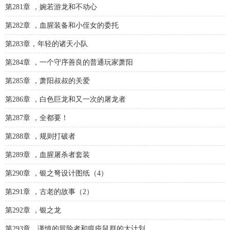
第281章 ，婉若游龙和不动心
第282章 ，血腥装备和小侄女的委托
第283章，年轻的诸天小队
第284章 ，一个守序善良的普通玩家萧阳
第285章 ，萧阳叔叔的关爱
第286章 ，白色巨龙和又一次的屠龙者
第287章 ，全都要！
第288章 ，规则打破者
第289章 ，血腥屠杀者套装
第290章 ，银之弩设计图纸（4）
第291章 ，古老的故事（2）
第292章 ，银之龙
第293章，谨慎的冒险者和瘟疫鼠群的大计划