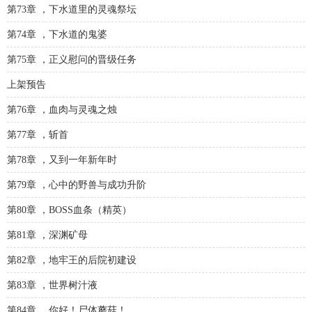
第73章 ，下水道里的灵魂祭坛
第74章 ，下水道的鬼婆
第75章 ，正义慰问的晋级任务
上架预告
第76章 ，血肉与灵魂之烛
第77章 ，斩首
第78章 ，又到一年新年时
第79章 ，心中的野兽与成功升阶
第80章 ，BOSS血条（精英）
第81章 ，深渊矿母
第82章 ，地牢王的后院初建设
第83章 ，世界树汁液
第84章 ，你好！尸体蘑菇！