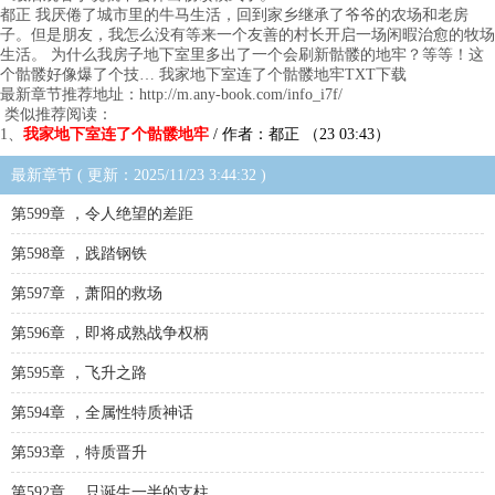
都正 我厌倦了城市里的牛马生活，回到家乡继承了爷爷的农场和老房
子。但是朋友，我怎么没有等来一个友善的村长开启一场闲暇治愈的牧场
生活。 为什么我房子地下室里多出了一个会刷新骷髅的地牢？等等！这
个骷髅好像爆了个技… 我家地下室连了个骷髅地牢TXT下载
最新章节推荐地址：http://m.any-book.com/info_i7f/
类似推荐阅读：
1、
我家地下室连了个骷髅地牢
/ 作者：都正 （23 03:43）
最新章节 ( 更新：2025/11/23 3:44:32 )
第599章 ，令人绝望的差距
第598章 ，践踏钢铁
第597章 ，萧阳的救场
第596章 ，即将成熟战争权柄
第595章 ，飞升之路
第594章 ，全属性特质神话
第593章 ，特质晋升
第592章 ，只诞生一半的支柱