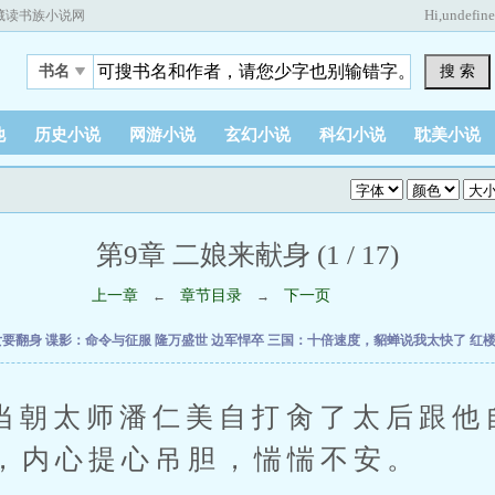
Hi,
undefin
藏读书族小说网
搜 索
书名
他
历史小说
网游小说
玄幻小说
科幻小说
耽美小说
第9章 二娘来献身 (1 / 17)
上一章
章节目录
下一页
←
→
女要翻身
谍影：命令与征服
隆万盛世
边军悍卒
三国：十倍速度，貂蝉说我太快了
红
太师潘仁美自打肏了太后跟他
，内心提心吊胆，惴惴不安。