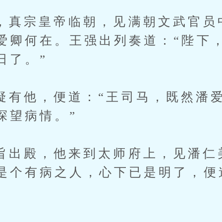
宗皇帝临朝，见满朝文武官员
爱卿何在。王强出列奏道：“陛下
日了。”
他，便道：“王司马，既然潘爱
探望病情。”
殿，他来到太师府上，见潘仁
是个有病之人，心下已是明了，便