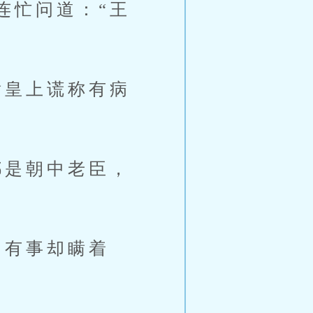
忙问道：“王
皇上谎称有病
是朝中老臣，
有事却瞒着