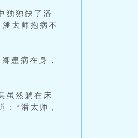
中独独缺了潘
，潘太师抱病不
卿患病在身，
美虽然躺在床
道：“潘太师，