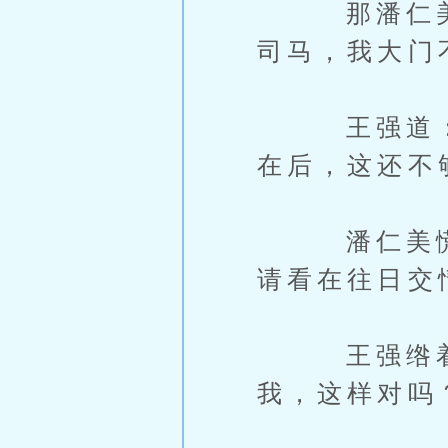
那潘仁美正
司马，我大门
王强道：“
在后，这还不
潘仁美慌忙
请看在往日交
王强绺着胡
我，这样对吗