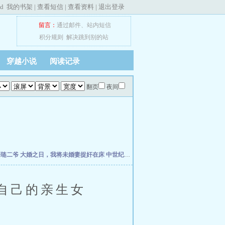
ed
我的书架
|
查看短信
|
查看资料
|
退出登录
留言：
通过邮件
、
站内短信
积分规则
解决跳到别的站
穿越小说
阅读记录
翻页
夜间
楼琏二爷
大婚之日，我将未婚妻捉奸在床
中世纪崛起
万历小捕快
荡宋
元初小道士纵
自己的亲生女