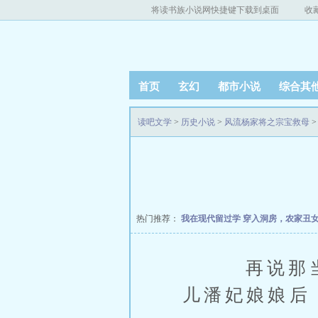
将读书族小说网快捷键下载到桌面
收
首页
玄幻
都市小说
综合其
读吧文学
>
历史小说
>
风流杨家将之宗宝救母
>
热门推荐：
我在现代留过学
穿入洞房，农家丑
再说那当朝
儿潘妃娘娘后