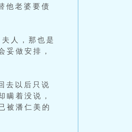
替他老婆要债
夫人，那也是
会妥做安排，
回去以后只说
却瞒着没说，
已被潘仁美的