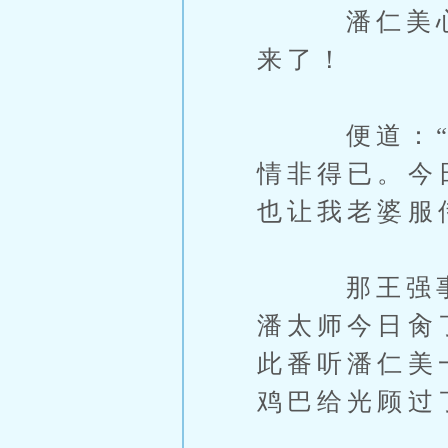
潘仁美心想
来了！
便道：“王
情非得已。今
也让我老婆服
那王强事先
潘太师今日肏
此番听潘仁美
鸡巴给光顾过