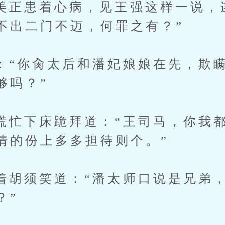
患着心病，见王强这样一说，连
不出二门不迈，何罪之有？”
你肏太后和潘妃娘娘在先，欺瞒
够吗？”
下床跪拜道：“王司马，你我都
情的份上多多担待则个。”
须笑道：“潘太师口说是兄弟，
？”