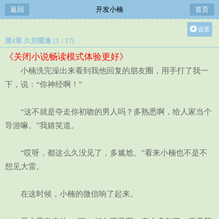
返回
开发小楠
首页
设置
第4章 久别重逢 (1 / 17)
关灯
《关闭小说畅读模式体验更好》
大
小楠洗完澡出来看到我他回复的朋友圈，用手打了我一
中
下，说：“你神经啊！”
小
“这不就是夺走你初吻的男人吗？多熟悉啊，给人家当个
导游嘛。”我嬉笑道。
“哎呀，都这么久没见了，多尴尬。”看来小楠也不是不
想见大雷。
在这时候，小楠的微信响了起来。