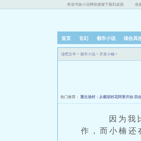
将读书族小说网快捷键下载到桌面
收
首页
玄幻
都市小说
综合其
读吧文学
>
都市小说
>
开发小楠
>
热门推荐：
重生渔村：从截胡村花阿香开始
四
因为我比小
作，而小楠还