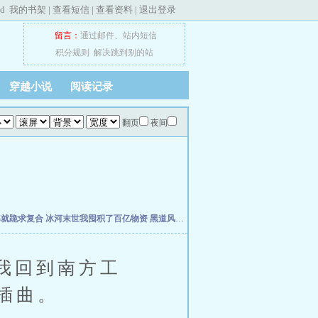
ed
我的书架
|
查看短信
|
查看资料
|
退出登录
留言：
通过邮件
、
站内短信
积分规则
解决跳到别的站
穿越小说
阅读记录
翻页
夜间
婆就跪求复合
冰河末世我囤积了百亿物资
黑道风云江湖路
我真不想当明星啊
年代19
我回到南方工
插曲。