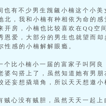
有不少男生觊觎小楠这个小美
地北，我和小楠有种相依为命的感
来开房，小楠也比较喜欢在QQ空
秀恩爱，大部分的男生也就望而却
尔性感的小楠解解眼瘾。
比小楠小一届的富家子叫阿良
老婆勾搭上了，虽然知道她有男朋
校还妄想撬墙角，所以天天想邀小
心没有贼胆，虽然天天一起上