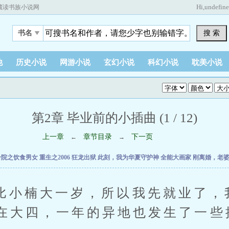
Hi,
undefin
藏读书族小说网
搜 索
书名
他
历史小说
网游小说
玄幻小说
科幻小说
耽美小说
第2章 毕业前的小插曲 (1 / 12)
上一章
章节目录
下一页
←
→
合院之饮食男女
重生之2006
狂龙出狱
此刻，我为华夏守护神
全能大画家
刚离婚，老
楠大一岁，所以我先就业了，
在大四，一年的异地也发生了一些