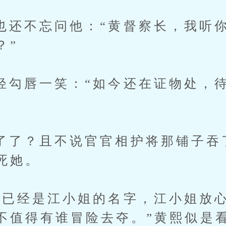
不忘问他：“黄督察长，我听你
？”
唇一笑：“如今还在证物处，待
？且不说官官相护将那铺子吞
死她。
经是江小姐的名字，江小姐放心
不值得有谁冒险去夺。”黄熙似是