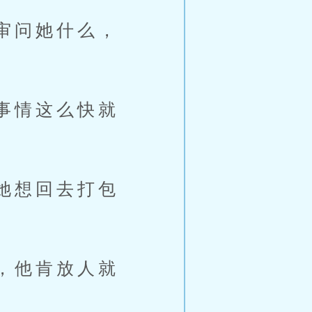
审问她什么，
事情这么快就
她想回去打包
，他肯放人就