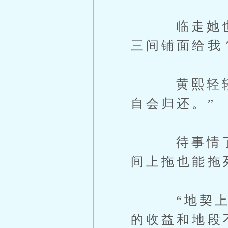
临走她也还
三间铺面给我
黄熙轻轻勾
自会归还。”
待事情了了
间上拖也能拖
“地契上已
的收益和地段