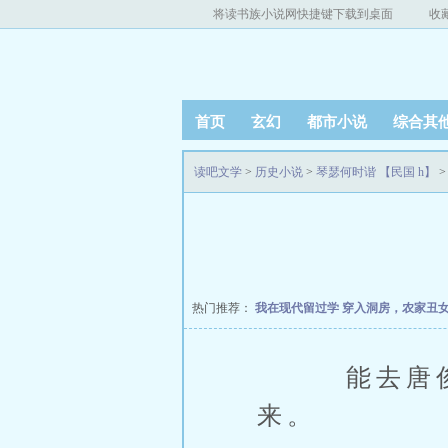
将读书族小说网快捷键下载到桌面
收
首页
玄幻
都市小说
综合其
读吧文学
>
历史小说
>
琴瑟何时谐 【民国 h】
>
热门推荐：
我在现代留过学
穿入洞房，农家丑
能去唐俊生
来。