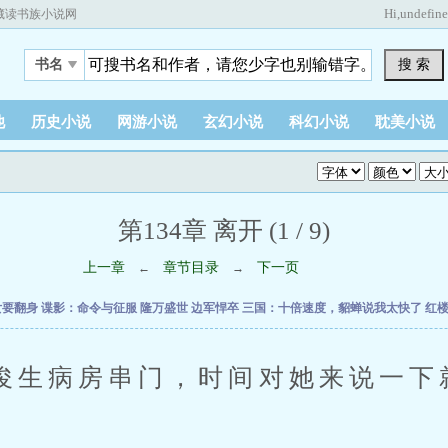
Hi,
undefin
藏读书族小说网
搜 索
书名
他
历史小说
网游小说
玄幻小说
科幻小说
耽美小说
第134章 离开 (1 / 9)
上一章
章节目录
下一页
←
→
女要翻身
谍影：命令与征服
隆万盛世
边军悍卒
三国：十倍速度，貂蝉说我太快了
红
病房串门，时间对她来说一下