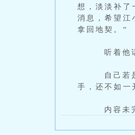
想，淡淡补了
消息，希望江
拿回地契。”
听着他话里
自己若是给
手，还不如一
内容未完，