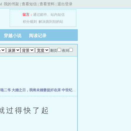
ed
我的书架
|
查看短信
|
查看资料
|
退出登录
留言：
通过邮件
、
站内短信
积分规则
解决跳到别的站
穿越小说
阅读记录
翻页
夜间
楼琏二爷
大婚之日，我将未婚妻捉奸在床
中世纪崛起
万历小捕快
元初小道士纵横天下
就过得快了起