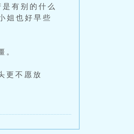
若是有别的什么
小姐也好早些
僵。
头更不愿放