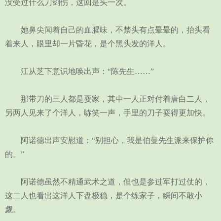
没受过什么刀剑伤，这回是头一次。
她鼻尖闻着自己的血腥味，不禁头有点晕晕的，抬头看
着来人，眼里却一片昏花，是个黑头发的洋人。
江从芝下意识地唤出声：“陈先生……”
那带刀的三人都是耍家，其中一人正对付着唐白二人，
另两人见来了个洋人，哧笑一声，手里的刀子耍得更加快。
阿诺德出声安慰道：“别担心，我是伯曼先生派来保护你
的。”
阿诺德虽然不精通武术之道，但也是参过军打过仗的，
这二人也看出这洋人下盘极稳，是个练家子，瞬间不敢小
觑。