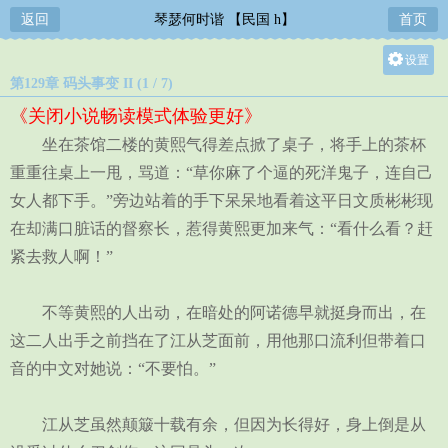
返回
琴瑟何时谐 【民国 h】
首页
设置
第129章 码头事变 II (1 / 7)
关灯
《关闭小说畅读模式体验更好》
大
坐在茶馆二楼的黄熙气得差点掀了桌子，将手上的茶杯
中
重重往桌上一甩，骂道：“草你麻了个逼的死洋鬼子，连自己
小
女人都下手。”旁边站着的手下呆呆地看着这平日文质彬彬现
在却满口脏话的督察长，惹得黄熙更加来气：“看什么看？赶
紧去救人啊！”
不等黄熙的人出动，在暗处的阿诺德早就挺身而出，在
这二人出手之前挡在了江从芝面前，用他那口流利但带着口
音的中文对她说：“不要怕。”
江从芝虽然颠簸十载有余，但因为长得好，身上倒是从