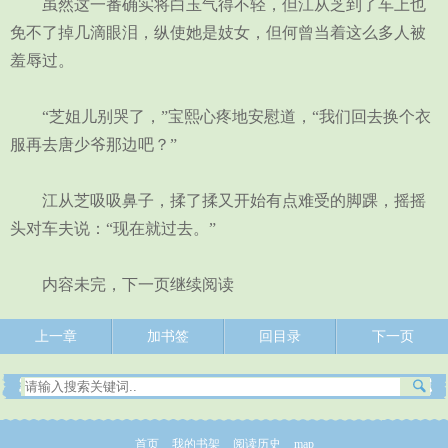
虽然这一番确实将白玉气得不轻，但江从芝到了车上也
免不了掉几滴眼泪，纵使她是妓女，但何曾当着这么多人被
羞辱过。
“芝姐儿别哭了，”宝熙心疼地安慰道，“我们回去换个衣
服再去唐少爷那边吧？”
江从芝吸吸鼻子，揉了揉又开始有点难受的脚踝，摇摇
头对车夫说：“现在就过去。”
内容未完，下一页继续阅读
上一章
加书签
回目录
下一页
首页
我的书架
阅读历史
map