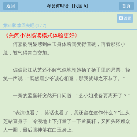
返回
琴瑟何时谐 【民国 h】
首页
设置
第95章 拿回去吧 (1 / 7)
关灯
《关闭小说畅读模式体验更好》
大
何嘉韵明显感到白玉身体瞬间变得僵硬，再看那张小
中
脸，被气得青白交加。
小
偏偏那江从芝还不解气似地朝她扬了扬手里的局票，轻
笑一声说：“既然唐少爷诚心相邀，那我就却之不恭了。”
一旁的孟赢轩突然开口问道：“芝小姐准备要离开了？”
“表演也看了，笑话也看了，我还留在这作什么？”江从
芝站直身子，冷漠地上下打量了一下孟赢轩，又回头环顾众
人一圈，最后眼神落在白玉身上。