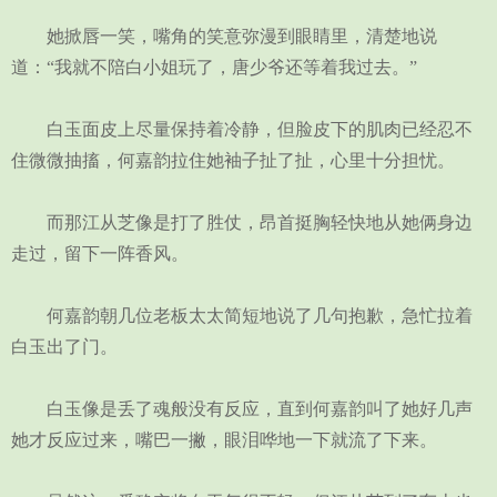
她掀唇一笑，嘴角的笑意弥漫到眼睛里，清楚地说
道：“我就不陪白小姐玩了，唐少爷还等着我过去。”
白玉面皮上尽量保持着冷静，但脸皮下的肌肉已经忍不
住微微抽搐，何嘉韵拉住她袖子扯了扯，心里十分担忧。
而那江从芝像是打了胜仗，昂首挺胸轻快地从她俩身边
走过，留下一阵香风。
何嘉韵朝几位老板太太简短地说了几句抱歉，急忙拉着
白玉出了门。
白玉像是丢了魂般没有反应，直到何嘉韵叫了她好几声
她才反应过来，嘴巴一撇，眼泪哗地一下就流了下来。