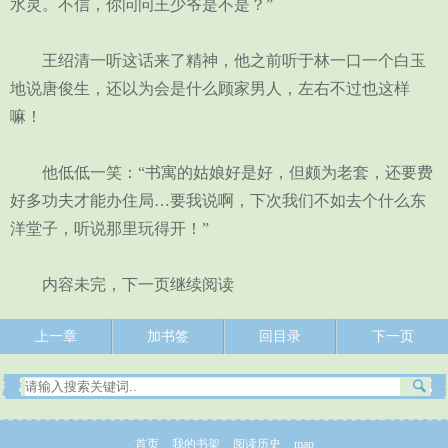
水灵。不信，你问问王少爷是不是？”
王绍清一听这话来了精神，他之前听于林一口一个白玉
地说唐俊生，还以为会是什么顾家男人，左右不过也这样
嘛！
他低低一笑：“书寓的姑娘好是好，但颇为老套，还要费
好多功夫才能办住局…要我说啊，下次我们不如去个什么东
洋堂子，听说那里玩得开！”
内容未完，下一页继续阅读
上一章
加书签
回目录
下一页
首页
我的书架
阅读历史
map