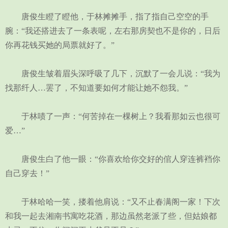
唐俊生瞪了瞪他，于林摊摊手，指了指自己空空的手
腕：“我还搭进去了一条表呢，左右那房契也不是你的，日后
你再花钱买她的局票就好了。”
唐俊生皱着眉头深呼吸了几下，沉默了一会儿说：“我为
找那纤人…罢了，不知道要如何才能让她不怨我。”
于林啧了一声：“何苦掉在一棵树上？我看那如云也很可
爱…”
唐俊生白了他一眼：“你喜欢给你交好的倌人穿连裤裆你
自己穿去！”
于林哈哈一笑，搂着他肩说：“又不止春满阁一家！下次
和我一起去湘南书寓吃花酒，那边虽然老派了些，但姑娘都