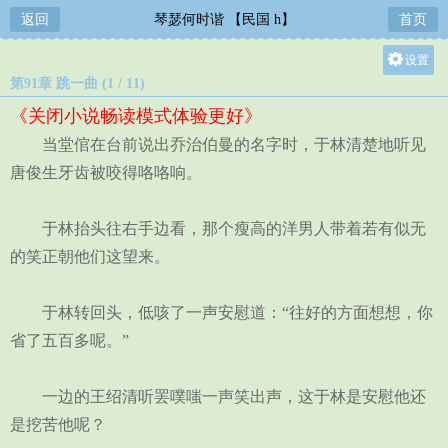
返回
琴瑟何时谐 【民国 h】
首页
设置
第91章 跳一曲 (1 / 11)
关灯
《关闭小说畅读模式体验更好》
大
当堂倌在台前说出乔治伯曼的名字时，于林清楚地听见
中
唐俊生牙齿被咬得咯咯响。
小
于林抬头往右手边看，那个瘦高的洋男人带着若有似无
的笑正朝他们这望来。
于林转回头，低咳了一声安慰道：“往好的方面想想，你
省了五百多呢。”
一边的王绍清听罢噗嗤一声笑出声，这于林是安慰他还
是挖苦他呢？