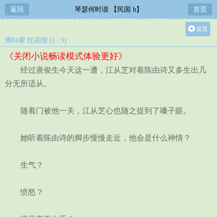
返回
琴瑟何时谐 【民国 h】
首页
设置
第84章 红花馆 (1 / 9)
关灯
《关闭小说畅读模式体验更好》
大
经过唐俊生今天这一遭，江从芝对着陈由诗又多生出几
中
分无所适从。
小
随着门被他一关，江从芝心也随之提到了嗓子眼。
她听着陈由诗的脚步慢慢走近，他会是什么神情？
生气？
愤怒？