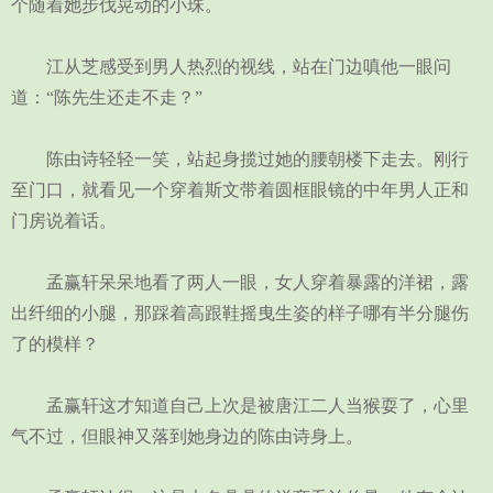
个随着她步伐晃动的小珠。
江从芝感受到男人热烈的视线，站在门边嗔他一眼问
道：“陈先生还走不走？”
陈由诗轻轻一笑，站起身揽过她的腰朝楼下走去。刚行
至门口，就看见一个穿着斯文带着圆框眼镜的中年男人正和
门房说着话。
孟赢轩呆呆地看了两人一眼，女人穿着暴露的洋裙，露
出纤细的小腿，那踩着高跟鞋摇曳生姿的样子哪有半分腿伤
了的模样？
孟赢轩这才知道自己上次是被唐江二人当猴耍了，心里
气不过，但眼神又落到她身边的陈由诗身上。