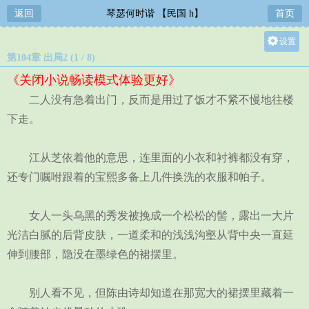
返回
琴瑟何时谐 【民国 h】
首页
设置
第104章 出局2 (1 / 8)
关灯
《关闭小说畅读模式体验更好》
大
二人没有急着出门，反而是用过了饭才不紧不慢地往楼
中
下走。
小
江从芝依着他的意思，连里面的小衣和衬裤都没有穿，
还专门嘱咐跟着的宝熙多备上几件换洗的衣服和帕子。
女人一头乌黑的秀发被挽成一个松松的髻，露出一大片
光洁白腻的后背皮肤，一道柔和的浅浅沟壑从背中央一直延
伸到腰部，隐没在墨绿色的裙摆里。
别人看不见，但陈由诗却知道在那宽大的裙摆里藏着一