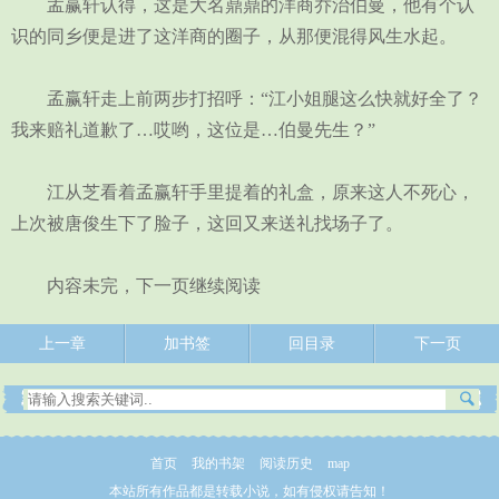
孟赢轩认得，这是大名鼎鼎的洋商乔治伯曼，他有个认
识的同乡便是进了这洋商的圈子，从那便混得风生水起。
孟赢轩走上前两步打招呼：“江小姐腿这么快就好全了？
我来赔礼道歉了…哎哟，这位是…伯曼先生？”
江从芝看着孟赢轩手里提着的礼盒，原来这人不死心，
上次被唐俊生下了脸子，这回又来送礼找场子了。
内容未完，下一页继续阅读
上一章
加书签
回目录
下一页
首页
我的书架
阅读历史
map
本站所有作品都是转载小说，如有侵权请告知！