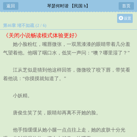
返回
琴瑟何时谐 【民国 h】
首页
设置
第46章 堵不如疏 (2 / 6)
关灯
《关闭小说畅读模式体验更好》
大
她小脸粉红，嘴唇微张，一双黑漆漆的眼睛带着几分羞
中
气望着他。他咽了咽口水，低笑一声问：“噢？哪里湿了？”
小
江从芝似是猜到他这样回答，微微咬了咬下唇，带笑看
着他说：“你摸摸就知道了。”
小妖精。
唐俊生笑了笑，眼睛却再离不开她的脸。
他手指缓缓从她小腿一点点往上走，她的皮肤十分光