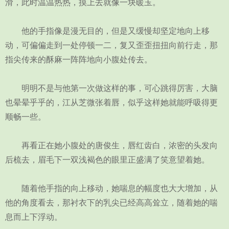
滑，此时温温热热，摸上去就像一块暖玉。
他的手指像是漫无目的，但是又缓慢却坚定地向上移
动，可偏偏走到一处停顿一二，复又歪歪扭扭向前行走，那
指尖传来的酥麻一阵阵地向小腹处传去。
明明不是与他第一次做这样的事，可心跳得厉害，大脑
也晕晕乎乎的，江从芝微张着唇，似乎这样她就能呼吸得更
顺畅一些。
再看正在她小腹处的唐俊生，唇红齿白，浓密的头发向
后梳去，眉毛下一双浅褐色的眼里正盛满了笑意望着她。
随着他手指的向上移动，她喘息的幅度也大大增加，从
他的角度看去，那衬衣下的乳尖已经高高耸立，随着她的喘
息而上下浮动。