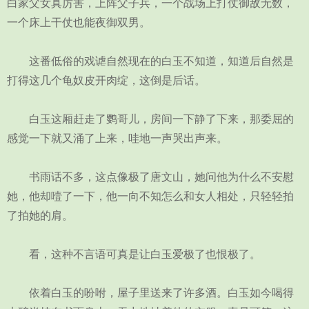
白家父女真厉害，上阵父子兵，一个战场上打仗御敌无数，
一个床上干仗也能夜御双男。
这番低俗的戏谑自然现在的白玉不知道，知道后自然是
打得这几个龟奴皮开肉绽，这倒是后话。
白玉这厢赶走了鹦哥儿，房间一下静了下来，那委屈的
感觉一下就又涌了上来，哇地一声哭出声来。
书雨话不多，这点像极了唐文山，她问他为什么不安慰
她，他却噎了一下，他一向不知怎么和女人相处，只轻轻拍
了拍她的肩。
看，这种不言语可真是让白玉爱极了也恨极了。
依着白玉的吩咐，屋子里送来了许多酒。白玉如今喝得