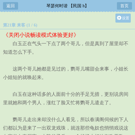
返回
琴瑟何时谐 【民国 h】
首页
设置
第21章 来客 (1 / 6)
关灯
《关闭小说畅读模式体验更好》
大
白玉正在气头一下点了两个哥儿，但是真到了屋里却不
中
知道怎么下手。
小
这两个哥儿她都是见过的，鹦哥儿嘴甜会来事，小姐长
小姐短的就唤起来。
白玉在这种话多的人面前十分的手足无措，更别说房间
里就她和两个男人，涨红了脸又忙将鹦哥儿遣走了。
鹦哥儿走出来却没什么人看见，所以春满阁伺候的下人
们都以为是来了一出双龙戏珠，就连那些龟奴也悄悄戏说这