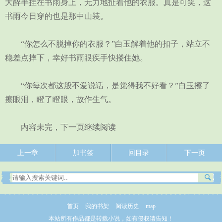
大醉半挂在书雨身上，无力地扯着他的衣服。真是可笑，这
书雨今日穿的也是那中山装。
“你怎么不脱掉你的衣服？”白玉解着他的扣子，站立不
稳差点摔下，幸好书雨眼疾手快搂住她。
“你每次都这般不爱说话，是觉得我不好看？”白玉擦了
擦眼泪，瞪了瞪眼，故作生气。
内容未完，下一页继续阅读
上一章
加书签
回目录
下一页
首页
我的书架
阅读历史
map
本站所有作品都是转载小说，如有侵权请告知！