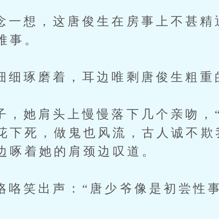
想，这唐俊生在房事上不甚精
难事。
琢磨着，耳边唯剩唐俊生粗重
她肩头上慢慢落下几个亲吻，“
花下死，做鬼也风流，古人诚不欺
边啄着她的肩颈边叹道。
笑出声：“唐少爷像是初尝性事