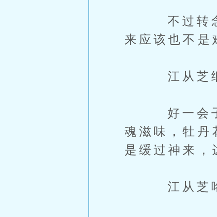
不过转念一
来应该也不是
江从芝细细
好一会子，
魂滋味，牡丹
是缓过神来，
江从芝咯咯