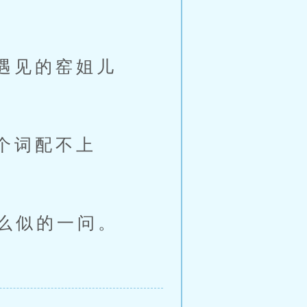
遇见的窑姐儿
个词配不上
么似的一问。