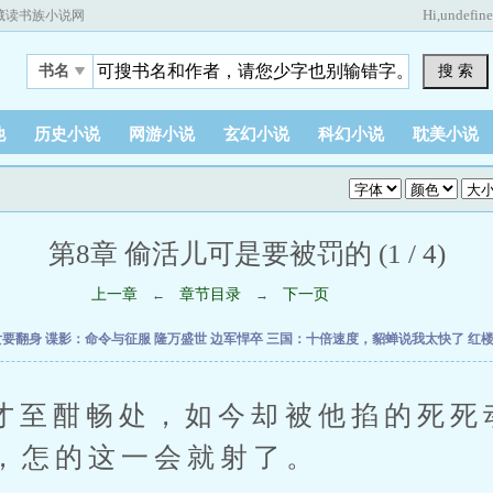
Hi,
undefin
藏读书族小说网
搜 索
书名
他
历史小说
网游小说
玄幻小说
科幻小说
耽美小说
第8章 偷活儿可是要被罚的 (1 / 4)
上一章
章节目录
下一页
←
→
女要翻身
谍影：命令与征服
隆万盛世
边军悍卒
三国：十倍速度，貂蝉说我太快了
红
酣畅处，如今却被他掐的死死
，怎的这一会就射了。