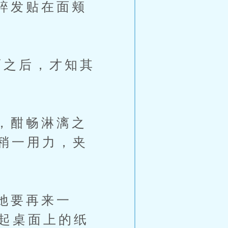
碎发贴在面颊
之后，才知其
，酣畅淋漓之
稍一用力，夹
她要再来一
拿起桌面上的纸