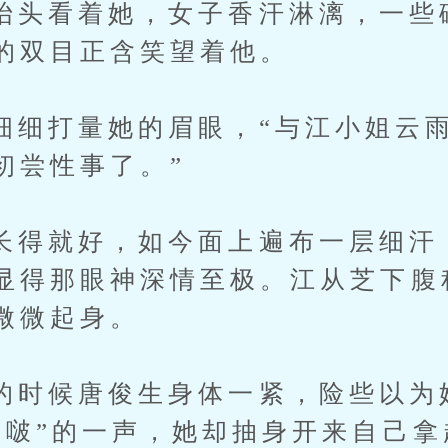
看着她，女子香汗淋漓，一些
的双目正含笑望着他。
打量她的眉眼，“与江小姐云雨
初尝性事了。”
就好，如今面上遍布一层细汗
显得那眼神深情至极。江从芝下腹
微微起身。
候唐俊生身体一紧，险些以为
“啵”的一声，她却抽身开来自己