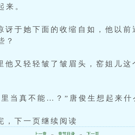
起来。
于她下面的收缩自如，他以前
些？
又轻轻皱了皱眉头，窑姐儿这
当真不能…？”唐俊生想起来什
下一页继续阅读
上一章
章节目录
下一页
←
→