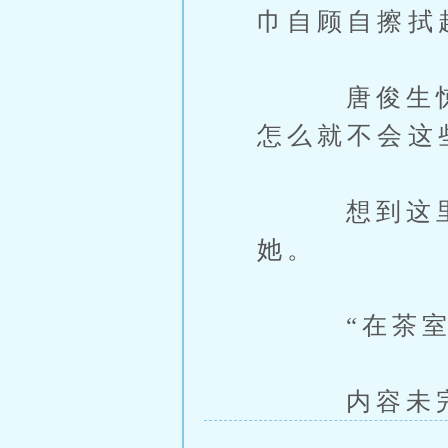
巾自顾自擦拭
唐俊生惊讶
怎么就不会这
想到这里他
她。
“在茶室里
内容未完，