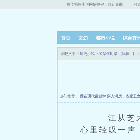
将读书族小说网快捷键下载到桌面
收
首页
玄幻
都市小说
综合其
读吧文学
>
历史小说
>
琴瑟何时谐 【民国 h】
>
热门推荐：
我在现代留过学
穿入洞房，农家丑
江从芝才至
心里轻叹一声