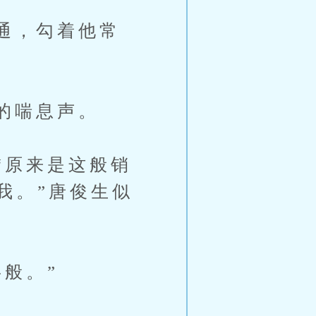
通，勾着他常
的喘息声。
原来是这般销
我。”唐俊生似
般。”