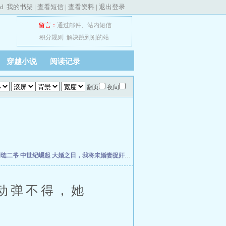
ed
我的书架
|
查看短信
|
查看资料
|
退出登录
留言：
通过邮件
、
站内短信
积分规则
解决跳到别的站
穿越小说
阅读记录
翻页
夜间
楼琏二爷
中世纪崛起
大婚之日，我将未婚妻捉奸在床
万历小捕快
荡宋
元初小道士纵
动弹不得，她