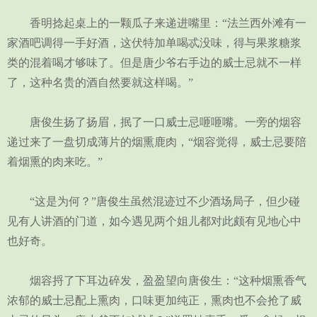
香明捻起桌上的一颗瓜子来递进嘴里：“法兰西外滩有一
家酒吧调得一手好酒，这伏特加单喝忒没味，得与果浆糖浆
类的混着喝才够味了。但是唐少爷右手边的威士忌就不一样
了，这种名贵的酒自然要就这样喝。”
唐俊生扬了扬眉，抿了一口威士忌咂咂嘴。一旁的烟容
递过来了一盘切成薄片的烟熏鹿肉，“烟容觉得，威士忌要陪
着烟熏的肉来吃。”
“这是为何？”唐俊生虽然混迹过不少酒场局子，但少碰
见有人讲酒的门道，如今遇见两个姐儿都对此颇有见地心中
也好奇。
烟容捋了下耳边碎发，盈盈望向唐俊生：“这种烟熏香气
浓郁的威士忌配上熏肉，口味更加纯正，熏肉也不会抢了威