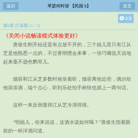
返回
琴瑟何时谐 【民国 h】
首页
设置
第6章 打茶围 (1 / 5)
关灯
《关闭小说畅读模式体验更好》
大
唐俊生刚开始还是有点放不开的，三个姐儿里只有江从
中
芝是他熟悉一点的，不过香明惯会来事，一张巧嘴侃天说地
小
起来毫不逊色鹦哥儿。
烟容和江从芝多数时候坐着听，烟容离他近些，偶尔给
他添添酒，端个点心，听到乐处拍手称快也插上一两句话。
这样一来反倒显得江从芝冷清得很。
“明姐儿，你来说说，这酒水该如何喝？”唐俊生指着眼
前的一杯洋酒问道。