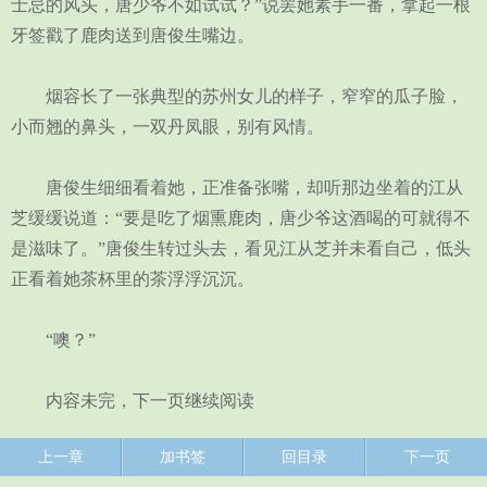
士忌的风头，唐少爷不如试试？”说罢她素手一番，拿起一根
牙签戳了鹿肉送到唐俊生嘴边。
烟容长了一张典型的苏州女儿的样子，窄窄的瓜子脸，
小而翘的鼻头，一双丹凤眼，别有风情。
唐俊生细细看着她，正准备张嘴，却听那边坐着的江从
芝缓缓说道：“要是吃了烟熏鹿肉，唐少爷这酒喝的可就得不
是滋味了。”唐俊生转过头去，看见江从芝并未看自己，低头
正看着她茶杯里的茶浮浮沉沉。
“噢？”
内容未完，下一页继续阅读
上一章
加书签
回目录
下一页