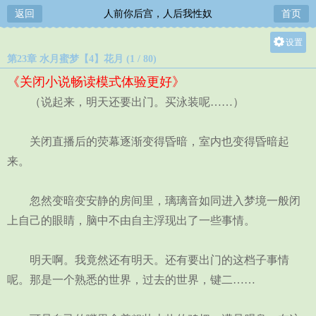
返回
人前你后宫，人后我性奴
首页
设置
第23章 水月蜜梦【4】花月 (1 / 80)
关灯
《关闭小说畅读模式体验更好》
大
（说起来，明天还要出门。买泳装呢……）
中
小
关闭直播后的荧幕逐渐变得昏暗，室内也变得昏暗起
来。
忽然变暗变安静的房间里，璃璃音如同进入梦境一般闭
上自己的眼睛，脑中不由自主浮现出了一些事情。
明天啊。我竟然还有明天。还有要出门的这档子事情
呢。那是一个熟悉的世界，过去的世界，键二……