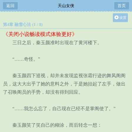
返回
天山女侠
首页
设置
第4章 融雪心法 (1 / 8)
关灯
《关闭小说畅读模式体验更好》
大
三日之后，秦玉颜准时出现在了黄河楼下。
中
小
“……奇怪。”
秦玉颜四下巡视，却并未发现监视张霜行迹的舞凤阁阁
员，这大大出乎了她的意料之外，于是她抬起了左手，做出
了召唤阁员的手势，却没有得到回应。
“……我怎么忘了，自己现在已经不是掌阁使了。”
秦玉颜笑了笑自己的糊涂，而后转念一想：