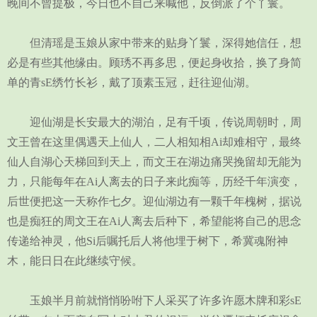
晚间不曾提极，今日也不自己来喊他，反倒派了个丫鬟。
但清瑶是玉娘从家中带来的贴身丫鬟，深得她信任，想
必是有些其他缘由。顾琇不再多思，便起身收拾，换了身简
单的青sE绣竹长衫，戴了顶素玉冠，赶往迎仙湖。
迎仙湖是长安最大的湖泊，足有千顷，传说周朝时，周
文王曾在这里偶遇天上仙人，二人相知相Ai却难相守，最终
仙人自湖心天梯回到天上，而文王在湖边痛哭挽留却无能为
力，只能每年在Ai人离去的日子来此痴等，历经千年演变，
后世便把这一天称作七夕。迎仙湖边有一颗千年槐树，据说
也是痴狂的周文王在Ai人离去后种下，希望能将自己的思念
传递给神灵，他Si后嘱托后人将他埋于树下，希冀魂附神
木，能日日在此继续守候。
玉娘半月前就悄悄吩咐下人采买了许多许愿木牌和彩sE