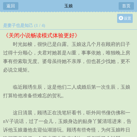
返回
玉娘
首页
设置
是妻子也是知己 (1 / 4)
关灯
《关闭小说畅读模式体验更好》
大
时光如梭，很快已是白露。玉娘这几个月在顾府的日子
中
过得十分顺心，夫君对她甚是Ai重，事事依她，唯独晚上房
小
事有些索取无度。婆母虽待她不亲厚，但也甚少找她，更不
必说立规矩。
临近顾琇生辰，这是他们二人成婚后第一次生辰，玉娘
打算给他准备些难忘的贺礼。
这日清晨，顾琇正在洗笔轩看书，听外间书僮仿佛和一
nV子说话，过了一会儿，玉娘身边的贴身丫鬟清瑶进来，告
诉他玉娘邀他去迎仙湖游玩。顾琇有些奇怪，为何玉娘昨日