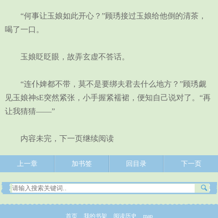
“何事让玉娘如此开心？”顾琇接过玉娘给他倒的清茶，
喝了一口。
玉娘眨眨眼，故弄玄虚不答话。
“连仆婢都不带，莫不是要绑夫君去什么地方？”顾琇觑
见玉娘神sE突然紧张，小手握紧襦裙，便知自己说对了。“再
让我猜猜——”
内容未完，下一页继续阅读
上一章
加书签
回目录
下一页
首页
我的书架
阅读历史
map