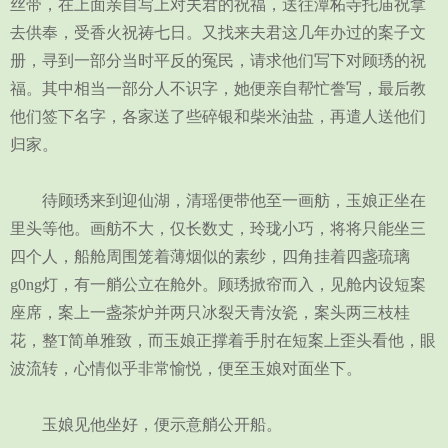
丝带，在上面亲自写上对夫君的祝福，送往潭柘寺托庙祝拿
去供奉，受香火祝祷七日。又找来夫君这几年办过的案子文
册，寻到一部分当时平反的冤民，请求他们写下对顾琇的祝
福。其中相当一部分人不识字，她便亲自帮忙誊写，最后教
他们签下名字，各家送了些碎银和柴米油盐，再遣人送他们
归家。
待顾琇来到迎仙湖，清瑶便带他至一画舫，玉娘正坐在
里头等他。画舫不大，仅长数丈，玲珑小巧，将将只能坐三
四个人，船舱周围笼着薄烟似的素纱，四角挂着四盏琉璃
g0ng灯，有一艄公立在舱外。顾琇掀帘而入，见舱内设短案
座席，案上一盏茶炉并两只冰裂天青汝瓷，案头两三枝桂
花，整T简单雅致，而玉娘正撑着手肘在短案上歪头看他，眼
波流转，心情似乎非常愉悦，便至玉娘对面坐下。
玉娘见他坐好，便示意艄公开船。