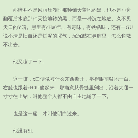
那暗并不是风雨压湖时那种铺天盖地的黑，也不是小舟
翻覆后水底那种天旋地转的黑，而是一种沉在地底、久不见
天日的Y暗。黑里有cHa0气，有霉味，有铁锈味，还有一GU
说不清是旧血还是烂泥的腥气，沉沉黏在鼻腔里，怎么也散
不出去。
他又咳了一下。
这一咳，x口便像被什么东西撕开，疼得眼前猛地一白。
右腿也跟着cH0U痛起来，那痛意从骨缝里剜出，沿着大腿一
寸寸往上钻，叫他整个人都不由自主地蜷了一下。
也是这一痛，才叫他明白过来。
他没有Si。