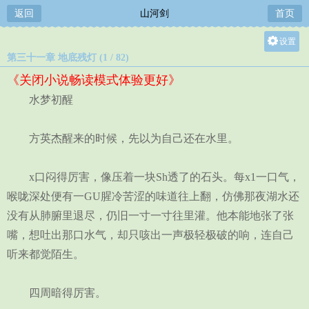
返回
山河剑
首页
设置
第三十一章 地底残灯 (1 / 82)
关灯
《关闭小说畅读模式体验更好》
大
水梦初醒
中
小
方英杰醒来的时候，先以为自己还在水里。
x口闷得厉害，像压着一块Sh透了的石头。每x1一口气，
喉咙深处便有一GU腥冷苦涩的味道往上翻，仿佛那夜湖水还
没有从肺腑里退尽，仍旧一寸一寸往里灌。他本能地张了张
嘴，想吐出那口水气，却只咳出一声极轻极破的响，连自己
听来都觉陌生。
四周暗得厉害。