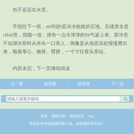
也不是还在水里。
手指往下一抓，m0到的是冰冷粗糙的石地。石缝里全是
cHa0意，指腹一按，便有一点冷津津的Sh气渗上来。那冷意
不似湖水那样从外头一口吞人，倒像是从地底深处慢慢爬出
来，顺着掌心、腕骨、臂膀，一寸寸往骨头里钻。
内容未完，下一页继续阅读
上一章
加书签
回目录
下一页
首页
我的书架
阅读历史
map
本站所有作品都是转载小说，如有侵权请告知！