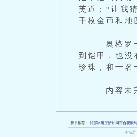
芙道：“让我
千枚金币和地
奥格罗一怔
到铠甲，也没
珍珠，和十名
内容未完，
新书推荐：
我那冰清玉洁如同百合花般纯
成女友
我那冰清玉洁如同百合花般纯洁的
本站所