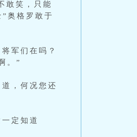
不敢笑，只能
士”奥格罗敢于
将军们在吗？
啊。”
道，何况您还
一定知道