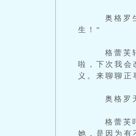
奥格罗生气
生！”
格蕾芙转头
啦，下次我会
义。来聊聊正
奥格罗无奈
格蕾芙哼一
她，是因为有