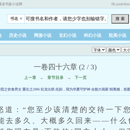
Hi,
undefin
藏读书族小说网
搜 索
书名
他
历史小说
网游小说
玄幻小说
科幻小说
耽美小说
一卷四十六章 (2 / 3)
上一章
章节目录
下一页
←
→
合院之饮食男女
重生之2006
狂龙出狱
此刻，我为华夏守护神
全能大画家
刚离婚，老
：“您至少该清楚的交待一下您
能去多久、大概多久回来——什么