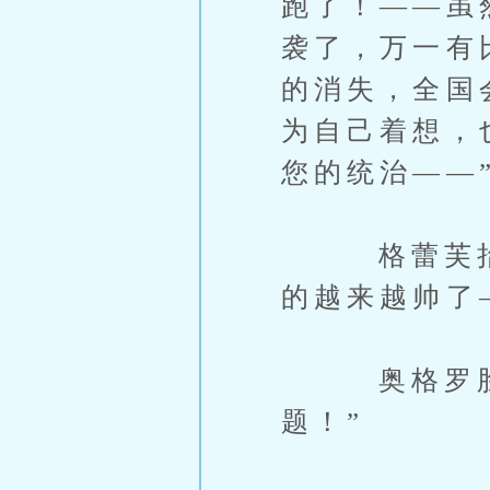
跑了！——虽
袭了，万一有
的消失，全国
为自己着想，
您的统治——
格蕾芙抬手
的越来越帅了
奥格罗脸微
题！”