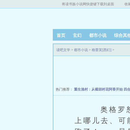
将读书族小说网快捷键下载到桌面
收
首页
玄幻
都市小说
综合其
读吧文学
>
都市小说
>
格蕾芙[西幻]
>
热门推荐：
重生渔村：从截胡村花阿香开始
四
奥格罗怒道
上哪儿去、可