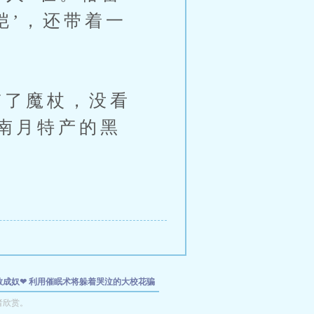
铠’，还带着一
了魔杖，没看
南月特产的黑
教成奴❤
利用催眠术将躲着哭泣的大校花骗
❤
利用催眠术将躲着哭泣的大校花骗成女友
者欣赏。