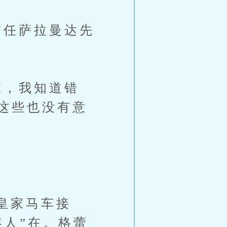
任萨拉曼达先
，我知道错
这些也没有意
”
皇家马车接
客人”在。格蕾