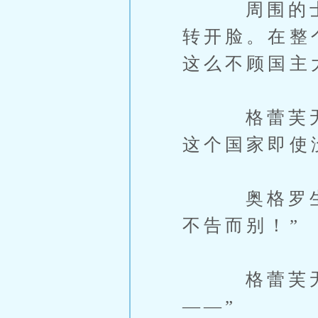
周围的士兵
转开脸。在整
这么不顾国主
格蕾芙无奈
这个国家即使
奥格罗生气
不告而别！”
格蕾芙无奈
——”