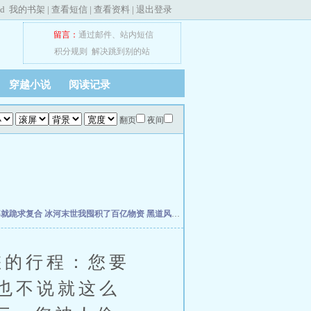
ed
我的书架
|
查看短信
|
查看资料
|
退出登录
留言：
通过邮件
、
站内短信
积分规则
解决跳到别的站
穿越小说
阅读记录
翻页
夜间
婆就跪求复合
冰河末世我囤积了百亿物资
黑道风云江湖路
我真不想当明星啊
年代19
的行程：您要
也不说就这么