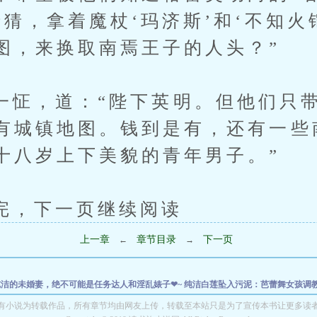
猜猜，拿着魔杖‘玛济斯’和‘不知火
图，来换取南焉王子的人头？”
，道：“陛下英明。但他们只带
有城镇地图。钱到是有，还有一些
十八岁上下美貌的青年男子。”
下一页继续阅读
上一章
章节目录
下一页
←
→
洁的未婚妻，绝不可能是任务达人和淫乱婊子❤~
纯洁白莲坠入污泥：芭蕾舞女孩调
未婚妻，绝不可能是任务达人和淫乱婊子❤~
纯洁白莲坠入污泥：芭蕾舞女孩调教成奴
有小说为转载作品，所有章节均由网友上传，转载至本站只是为了宣传本书让更多读