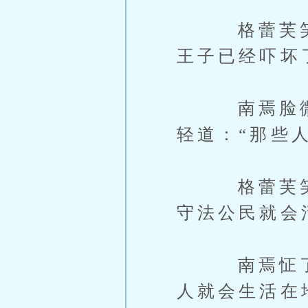
格蕾芙笑道
王子已经吓坏
南焉脸微红
轻道：“那些
格蕾芙笑道
守法公民就会
南焉怔了一
人就会生活在