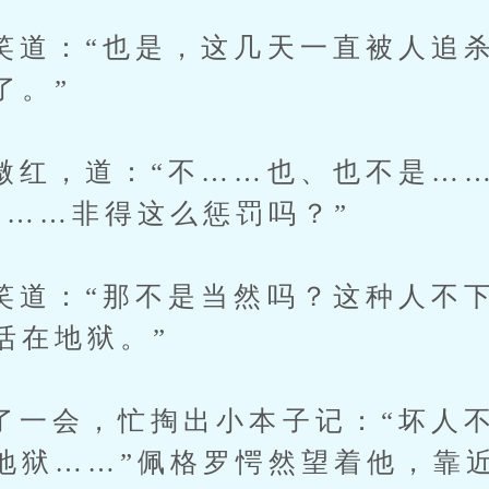
：“也是，这几天一直被人追杀
了。”
，道：“不……也、也不是……
人……非得这么惩罚吗？”
：“那不是当然吗？这种人不下
活在地狱。”
会，忙掏出小本子记：“坏人不
地狱……”佩格罗愕然望着他，靠