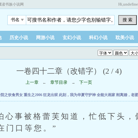
Hi,
undefin
藏读书族小说网
搜 索
书名
他
历史小说
网游小说
玄幻小说
科幻小说
耽美小说
一卷四十二章（改错字） (2 / 4)
上一章
章节目录
下一页
←
→
合院之饮食男女
重生之2006
狂龙出狱
此刻，我为华夏守护神
全能大画家
刚离婚，老
事被格蕾芙知道，忙低下头，佩
在门口等您。”