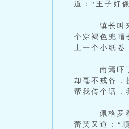
道：“王子好
镇长叫来自
个穿褐色兜帽
上一个小纸卷
南焉吓了一
却毫不戒备，
帮我传个话，
佩格罗看一
蕾芙又道：“