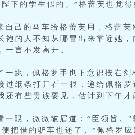
像陛下的学生似的。”格蕾芙也觉得
己的马车给格蕾芙用，格蕾芙
长袍的人不知从哪冒出来靠近她，
，一言不发离开。
跳，佩格罗手也下意识按在剑
接过纸条打开看一眼，递给佩格罗
我还有些贵族要见，估计到下午才
眼，微微皱眉道：“臣领旨。”
顺便把借的驴车也还了。”佩格罗应