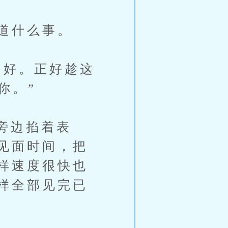
道什么事。
好。正好趁这
你。”
旁边掐着表
见面时间，把
样速度很快也
样全部见完已