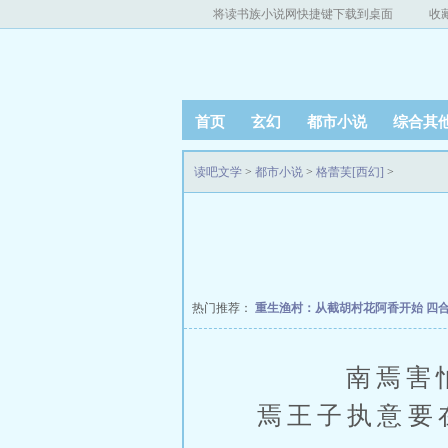
将读书族小说网快捷键下载到桌面
收
首页
玄幻
都市小说
综合其
读吧文学
>
都市小说
>
格蕾芙[西幻]
>
热门推荐：
重生渔村：从截胡村花阿香开始
四
南焉害怕心
焉王子执意要