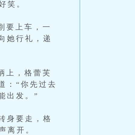
好笑。
刚要上车，一
向她行礼，递
柄上，格蕾芙
道：“你先过去
能出发。”
转身要走，格
声离开。