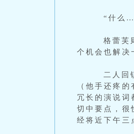
“什么……
格蕾芙则叹
个机会也解决
二人回镇长
（他手还疼的
冗长的演说词
切中要点，很
经将近下午三