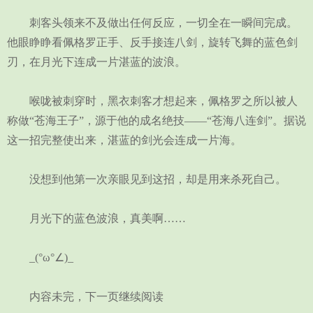
刺客头领来不及做出任何反应，一切全在一瞬间完成。
他眼睁睁看佩格罗正手、反手接连八剑，旋转飞舞的蓝色剑
刃，在月光下连成一片湛蓝的波浪。
喉咙被刺穿时，黑衣刺客才想起来，佩格罗之所以被人
称做“苍海王子”，源于他的成名绝技——“苍海八连剑”。据说
这一招完整使出来，湛蓝的剑光会连成一片海。
没想到他第一次亲眼见到这招，却是用来杀死自己。
月光下的蓝色波浪，真美啊……
_(°ω°∠)_
内容未完，下一页继续阅读