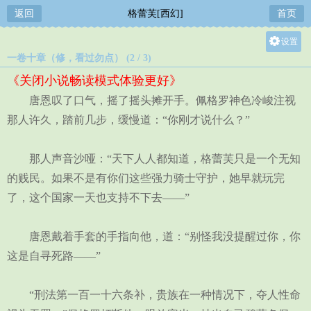
返回
格蕾芙[西幻]
首页
设置
一卷十章（修，看过勿点） (2 / 3)
关灯
《关闭小说畅读模式体验更好》
大
唐恩叹了口气，摇了摇头摊开手。佩格罗神色冷峻注视
中
那人许久，踏前几步，缓慢道：“你刚才说什么？”
小
那人声音沙哑：“天下人人都知道，格蕾芙只是一个无知
的贱民。如果不是有你们这些强力骑士守护，她早就玩完
了，这个国家一天也支持不下去——”
唐恩戴着手套的手指向他，道：“别怪我没提醒过你，你
这是自寻死路——”
“刑法第一百一十六条补，贵族在一种情况下，夺人性命