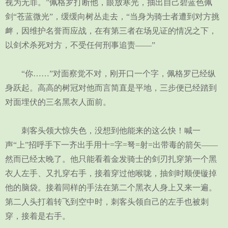
视为无罪。”佩格罗打断他，眼放寒光，抽出自己碧蓝色佩
剑“苍蓝微光”，缓缓向树丛走去，“当身为骑士者遭到对方挑
衅，因维护名誉而应战，在有第三者在场见证的情况之下，
以剑术杀死对方，不受任何刑事追责——”
“你……”对面察觉不对，刚开口一个字，佩格罗已经纵
身跃起。高高的树冠对他而言简直是平地，三步便已经踏到
对面埋伏的三名黑衣人面前。
刺客头领大惊失色，没想到他能来的这么快！喊一
声“上”招呼手下一齐出手用十=字=弩=射=出带毒的箭矢——
然而已经太晚了。他只能看着金发骑士的剑刃扎穿第一个黑
衣人左手、又扎穿右手，接着穿过他喉咙，抽剑时顺便镟掉
他的脑袋。接着同样的手法在第二个黑衣人身上又来一遍。
第二人头打着转飞到空中时，刺客头领自己的左手也被刺
穿，接着是右手。